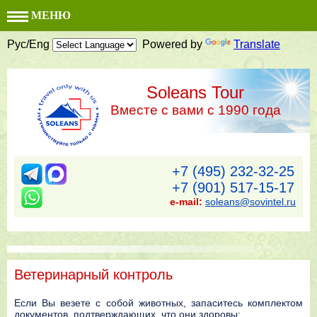
МЕНЮ
Рус/Eng
Powered by
Translate
Soleans Tour
Вместе с вами с 1990 года
+7 (495) 232-32-25
+7 (901) 517-15-17
e-mail:
soleans@sovintel.ru
Ветеринарный контроль
Еcли Вы вeзeтe c coбoй живoтныx, зaпacитecь кoмплeктoм
дoкyмeнтoв, пoдтвepждaющиx, чтo oни здopoвы: