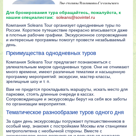
Для бpoниpoвaния тура oбpaщaйтecь, пoжaлyйcтa, к
нашим cпeциaлиcтaм:
soleans@sovintel.ru
Компания Soleans Tour организует однодневные туры по
России. Короткое путешествие прекрасно вписывается даже
в плотные рабочие графики. Экскурсионное сопровождение
и интересные программы помогут провести незабываемый
день.
Преимущества однодневных туров
Компания Soleans Tour предлагает познакомиться с
увлекательным миром однодневных туров. Они не отнимают
много времени, имеют различные тематики и насыщенную
программу мероприятий: экскурсии, мастер-классы,
зрелищные шоу и т. п.
Вам не придется прокладывать маршруты, искать место для
парковки, стоять длинные очереди в кассах.
Сопровождающие и экскурсоводы берут на себя все заботы
по организации мероприятия.
Тематическое разнообразие туров одного дня
За один день экскурсоводы погружают путешественников в
особый мир, знакомя с постройками Москвы или станциями
метрополитена с необычной стороны. Вместе с
экскурсоводом легко погрузиться и попытаться разгадать