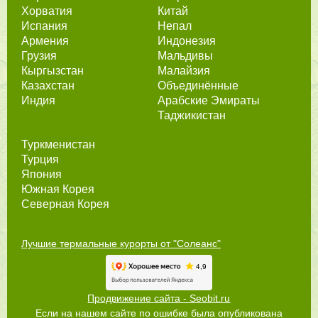
Хорватия
Китай
Испания
Непал
Армения
Индонезия
Грузия
Мальдивы
Кыргызстан
Малайзия
Казахстан
Объединённые
Индия
Арабские Эмираты
Таджикистан
Туркменистан
Турция
Япония
Южная Корея
Северная Корея
Лучшие термальные курорты от "Солеанс"
Продвижение сайта - Seobit.ru
Если на нашем сайте по ошибке была опубликована