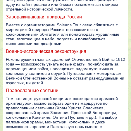
одну из тайн прошлого или ближе познакомиться с миром
отдельной исторической личности.
Завораживающая природа России
Вместе с организаторами Soleans Tour легко сблизиться с
миром дикой природы России: познакомиться с
краснокнижными обитателя или понаблюдать журавлиные
стаи, взлетающие в небо, погулять и полюбоваться
живописными ландшафтами.
Военно-историческая реконструкция
Реконструкция главных сражений Отечественной Войны 1812
года — возможность узнать новые факты, понаблюдать за
перемещением войск, насладиться видом аутентичных
костюмов участников и орудий. Путешествия к мемориалам
Великой Отечественной Войны не оставит равнодушными ни
взрослых, ни детей.
Православные святыни
Тем, кто ищет духовной пищи или восхищается храмовой
архитектурой, можно выбрать один из маршрутов по
православным святыням (Храм Христа Спасителя,
«коронованный храм» Знамения Пресвятой Богородицы,
колокольня в Калязине, Оптина Пустынь и др.). На выбор
паломников храмы, монастыри, колокольни и даже
возможность провести Пасхальную ночь вместе с