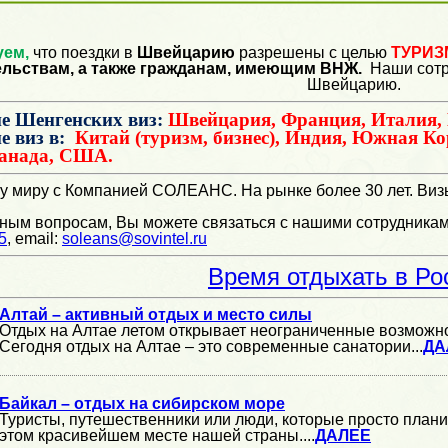
ем,
что поездки в
Швейцарию
разрешены с целью
ТУРИЗ
ельствам, а также гражданам, имеющим ВНЖ.
Наши сотр
Швейцарию.
е Шенгенских виз
:
Швейцария, Франция, Италия, 
е виз
в
:
Китай (туризм, бизнес), Индия, Южная Ко
Канада, США.
у миру с Компанией СОЛЕАНС. На рынке более 30 лет. Виз
ным вопросам, Вы можете связаться с нашими сотрудниками
5
, email:
soleans@sovintel.ru
Время отдыхать в Ро
Алтай – активный отдых и место силы
Отдых на Алтае летом открывает неограниченные возможно
Сегодня отдых на Алтае – это современные санатории...
ДА
Байкал – отдых на сибирском море
Туристы, путешественники или люди, которые просто плани
этом красивейшем месте нашей страны....
ДАЛЕЕ