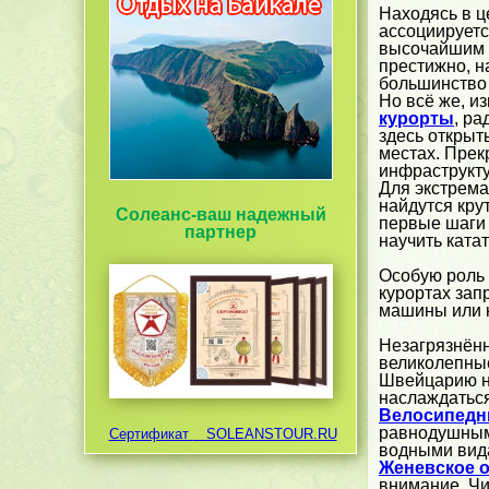
Находясь в 
ассоциируетс
высочайшим к
престижно, н
большинств
Но всё же, 
курорты
, ра
здесь откры
местах. Прек
инфраструкту
Для экстрема
найдутся кру
Солеанс-ваш надежный
первые шаги 
партнер
научить ката
Особую роль 
курортах зап
машины или 
Незагрязнён
великолепные
Швейцарию не
наслаждаться
Велосипедн
равнодушным
Сертификат
SOLEANSTOUR.RU
водными вида
Женевское 
внимание. Чи