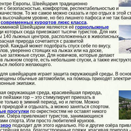
центре Европы, Швейцария традиционно
я с безопасностью, комфортом, респектабельностью и
ачеством. То же самое можно сказать и про отдых в этой ст
а высочайшем уровне, но без лишнего пафоса и не так бана
о
современных курортов люкс класса
.
изюминкой Швейцарии являются её
горнолыжные
ди которых сюда приезжают тысячи туристов. Для них
ты 140 лыжных центров, расположенных в живописных
расная природа сочетается с развитой
рой. Каждый может подобрать спуск себе по вкусу.
лов, уверенно стоящих на лыжах или на доске,
тые затяжные спуски. Для новичков, которые делают
в лыжном спорте, есть небольшие спуски, а также инструкт
ться любого желающего.
для швейцарцев играет защита окружающей среды. В осно
рещены обычные автомобили, на помощь приходят электри
конные экипажи.
ная окружающая среда, красивейшая природа,
 пейзажи гор – это стимулирует приехать в
 только в зимний период, но и летом. Можно
 природой и отдыхать, а можно заняться спортом.
ые прогулки
по окрестностям не оставят никого
и. Озёра привлекают туристов, занимающихся
ми спорта. Или просто любителей круизов.
озеро
подходит для этого идеально. Но и другие озёра прив
стейшая вода, благоустроенные пляжи, красивая природа –