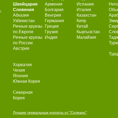
Швейцария
Армения
Испания
Неп
Словения
Болгария
Италия
Объ
.
Абхазия
Венгрия
Казахстан
Ара
Узбекистан
Германия
Кипр
Эми
Речные круизы
Греция
Китай
Сер
по Европе
Грузия
Кыргызстан
Сло
Речные круизы
Индия
Малайзия
Тадж
по России
Турк
Австрия
Тур
Хорватия
Чехия
Япония
Южная Корея
Северная
Корея
Лучшие термальные курорты от "Солеанс"