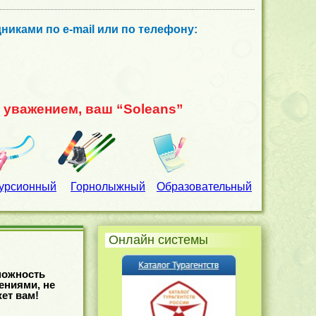
иками по e-mail или по телефону:
C уважением, ваш “Soleans”
урсионный
Горнолыжный
Образовательный
Онлайн системы
можность
ениями, не
ет вам!