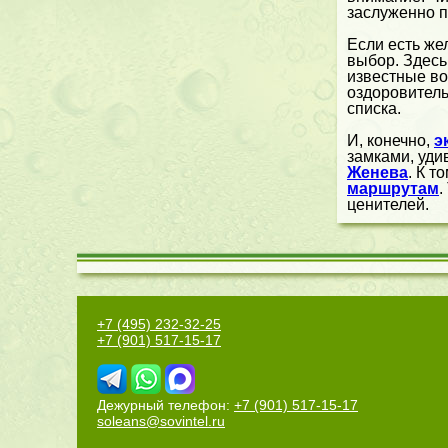
заслуженно п
Если есть же
выбор. Здес
известные во
оздоровитель
списка.
И, конечно,
э
замками, уди
Женева
. К 
маршрутам
.
ценителей.
+7 (495) 232-32-25
+7 (901) 517-15-17
Дежурный телефон:
+7 (901) 517-15-17
soleans@sovintel.ru