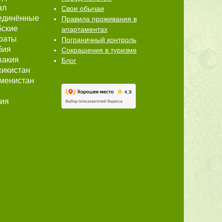
ал
Свои обычаи
единённые
Правила проживания в
бские
апартаментах
раты
Пограничный контроль
бия
Сокращения в туризме
вакия
Блог
икистан
менистан
ция