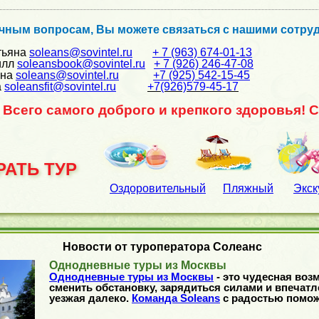
чным вопросам, Вы можете связаться с нашими сотрудн
тьяна
soleans@sovintel.ru
+ 7 (963) 674-01-13
илл
soleansbook@sovintel.ru
+ 7 (926) 246-47-08
на
soleans@sovintel.ru
+7 (925) 542-15-45
а
soleansfit@sovintel.ru
+7(926)579-45-17
Всего самого доброго и крепкого здоровья! 
АТЬ ТУР
Оздоровительный
Пляжный
Экск
Новости от туроператора Солеанс
Однодневные туры из Москвы
Однодневные туры из Москвы
- это чудесная воз
сменить обстановку, зарядиться силами и впечатл
уезжая далеко.
Команда Soleans
с радостью помож