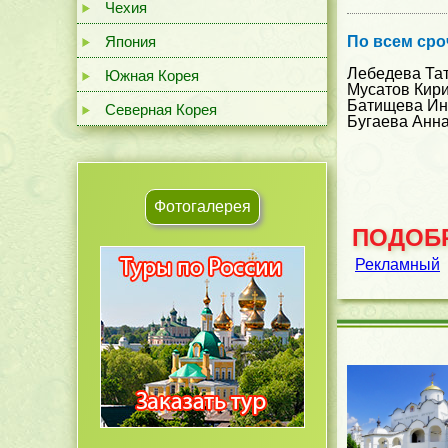
Чехия
Япония
По всем сро
Лебедева Та
Южная Корея
Мусатов Кир
Батищева Ин
Северная Корея
Бугаева Анн
Фотогалерея
ПОДОБР
Рекламный