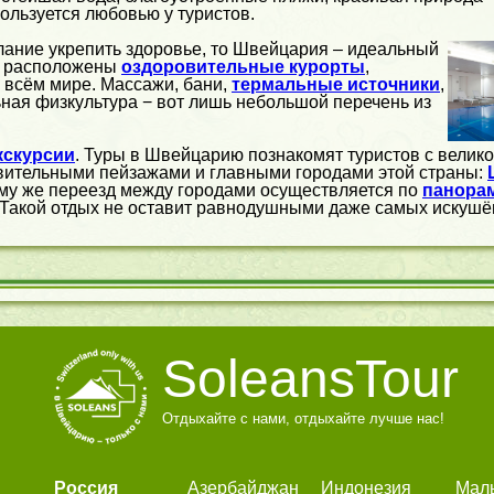
ользуется любовью у туристов.
лание укрепить здоровье, то Швейцария – идеальный
ь расположены
оздоровительные курорты
,
 всём мире. Массажи, бани,
термальные источники
,
ная физкультура − вот лишь небольшой перечень из
кскурсии
. Туры в Швейцарию познакомят туристов с вели
вительными пейзажами и главными городами этой страны:
тому же переезд между городами осуществляется по
панора
 Такой отдых не оставит равнодушными даже самых искуш
SoleansTour
Отдыхайте с нами, отдыхайте лучше нас!
Россия
Азербайджан
Индонезия
Мал