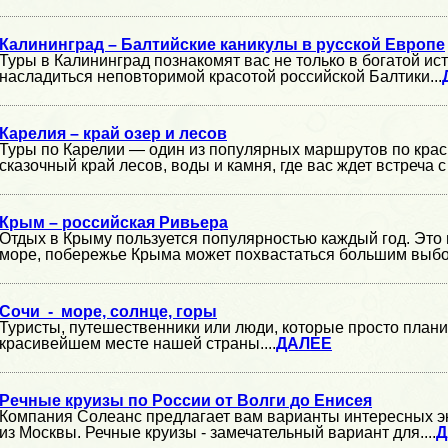
Калининград – Балтийские каникулы в русской Европе
Туры в Калининград познакомят вас не только в богатой ист
насладиться неповторимой красотой российской Балтики...
Карелия – край озер и лесов
Туры по Карелии — один из популярных маршрутов по кра
сказочный край лесов, воды и камня, где вас ждет встреча с
Крым – российская Ривьера
Отдых в Крыму пользуется популярностью каждый год. Это
море, побережье Крыма может похвастаться большим выбор
Сочи - море, солнце, горы
Туристы, путешественники или люди, которые просто плани
красивейшем месте нашей страны....
ДАЛЕЕ
Речные круизы по России от Волги до Енисея
Компания Солеанс предлагает вам варианты интересных э
из Москвы. Речные круизы - замечательный вариант для....
Д