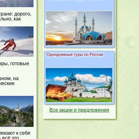
ране: дорого,
льно, как
Однодневные туры по России
оры, готовые
вном, на
ческие
Все акции и предложения
лекают к себе
 всё это