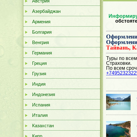
Австрия
Азербайджан
Информиру
обстоят
Армения
Болгария
Оформлени
Оформлени
Венгрия
Тайвань, 
Германия
Туры по всем
Греция
Страховки.
По всем сроч
+7495232322
Грузия
Индия
Индонезия
Испания
Италия
Казахстан
Кипр