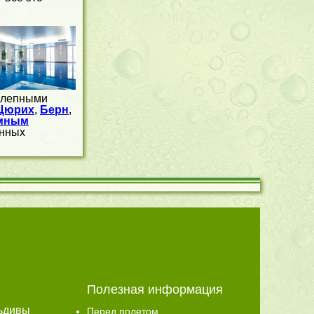
колепными
Цюрих
,
Берн
,
мным
ённых
Полезная информация
ьдивы
Перед полетом