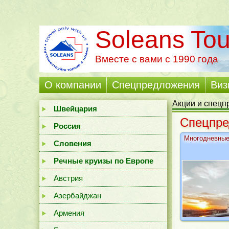
Soleans Tou
Вместе с вами с 1990 года
О компании
Cпецпредложения
Виз
Акции и спец
Швейцария
Cпецпре
Россия
Многодневные
Словения
Речные круизы по Европе
Австрия
Азербайджан
Армения