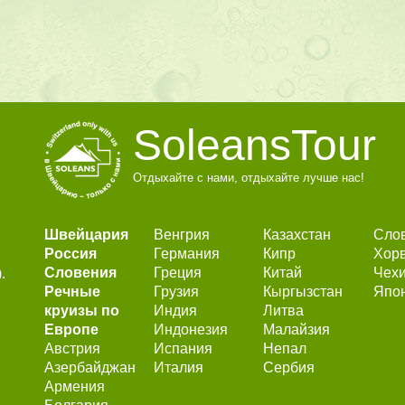
SoleansTour
Отдыхайте с нами, отдыхайте лучше нас!
Швейцария
Венгрия
Казахстан
Сло
Россия
Германия
Кипр
Хор
Словения
Греция
Китай
Чех
.
Речные
Грузия
Кыргызстан
Япо
круизы по
Индия
Литва
Европе
Индонезия
Малайзия
Австрия
Испания
Непал
Азербайджан
Италия
Сербия
Армения