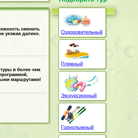
можность сменить
Оздоровительный
не уезжая далеко.
Пляжный
 туры в более чем
программой,
ными маршрутами!
Экскурсионный
Горнолыжный