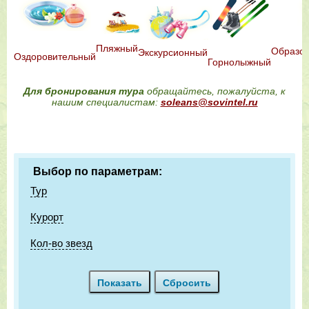
Пляжный
Образо
Экскурсионный
Оздоровительный
Горнолыжный
Для бронирования тура
обращайтесь, пожалуйста, к
нашим специалистам:
soleans@sovintel.ru
Выбор по параметрам:
Тур
Курорт
Кол-во звезд