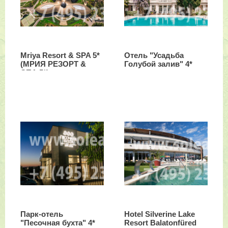
Mriya Resort & SPA 5*
Отель "Усадьба
(МРИЯ РЕЗОРТ &
Голубой залив" 4*
СПА 5*)
Парк-отель
Hotel Silverine Lake
"Песочная бухта" 4*
Resort Balatonfüred