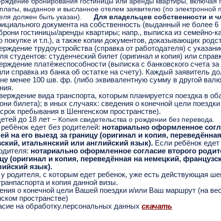
рждение бронирования гостиницы или аренды квартиры, включая
платы, выданное и высланное отелем заявителю (по электронной п
теля должен быть указан).
Для владельцев собственности и ч
ициального документа на собственность (выданный не более 6
брони гостиницы/аренды квартиры; напр., выписка из семейно-ка
о покупке и т.п.), а также копии документов, доказывающих родс
ерждение трудоустройства (справка от работодателя) с указан
ля студентов: студенческий билет (оригинал и копия) или справ
ерждение платёжеспособности (выписка с банковского счета за
ли справка из банка об остатке на счету). Каждый заявитель д
не менее 100 шв. фр. (либо эквивалентную сумму в другой вал
ния.
верждение вида транспорта, которым планируется поездка в оба 
они билета); в иных случаях: сведения о конечной цели поездк
 срок пребывания в Шенгенском пространстве).
етей до 18 лет –
Копия свидетельства о рождении без перевода.
 ребёнок едет без родителей:
нотариально оформленное согл
ей на его выезд за границу
(оригинал и копия, переведённая
ский, итальянский или английский язык).
Если ребёнок едет
родителя:
нотариально оформленное согласие второго родит
ицу (оригинал и копия, переведённая на немецкий, французс
лийский язык).
 у родителя, с которым едет ребенок, уже есть действующая шен
гранпаспорта и копия данной визы.
ения о конечной цели Вашей поездки и/или Ваш маршрут (на ве
нском пространстве)
асие на обработку.персональных данных
скачать