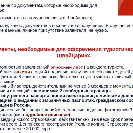
вание по документам, которые необходимы для
ы;
документов на получение визы в Швейцарию;
одачу, занос документов в посольство и получение. В случае, е
е данные, личное присутствие заявителя не нужно.
менты, необходимые для оформления туристичес
Швейцарию:
полностью заполненный
опросный лист
на каждого туриста.
й лист
анкеты
с одной подписью внизу листа. На анкете детей 
родители.
В анкетных данных обязательно нужно указывать личный 
я связи.
ничный паспорт, действительный не менее 3 месяцев с момента 
ии и имеющий как
минимум 2 свободных страницы
.
 внутреннего паспорта: копии всех страниц с личными дан
цией о выданных заграничных паспортах, гражданском со
ации в России.
динаковые без повреждений и сделанные недавно фотографии 3,5
 фоне.
(см.
подробное описание
)
 медицинского страхования, действительный на весь срок преб
ии всего Шенгенского пространства (только копия). Страховая 
ть не менее 30 000 евро.