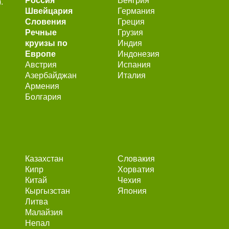
Россия
Венгрия
.
Швейцария
Германия
Словения
Греция
Речные
Грузия
круизы по
Индия
Европе
Индонезия
Австрия
Испания
Азербайджан
Италия
Армения
Болгария
Казахстан
Словакия
Кипр
Хорватия
Китай
Чехия
Кыргызстан
Япония
Литва
Малайзия
Непал