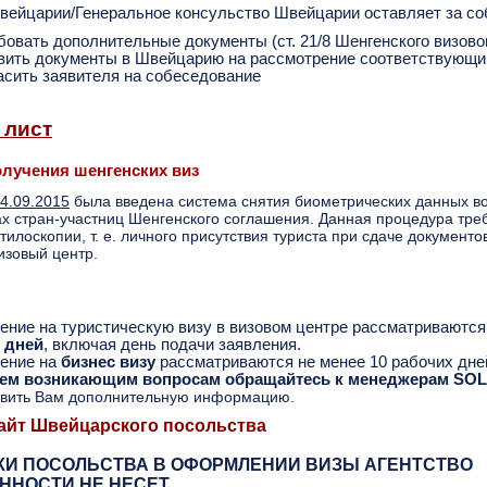
ейцарии/Генеральное консульство Швейцарии оставляет за со
бовать дополнительные документы (cт. 21/8 Шенгенского визовог
вить документы в Швейцарию на рассмотрение соответствующим
асить заявителя на собеседование
 лист
лучения шенгенских виз
4.09.2015
была введена система снятия биометрических данных во 
х стран-участниц Шенгенского соглашения. Данная процедура треб
илоскопии, т. е. личного присутствия туриста при сдаче документов
визовый центр.
ение на туристическую визу в визовом центре рассматриваютс
 дней
, включая день подачи заявления.
ение на
бизнес визу
рассматриваются не менее 10 рабочих дне
сем возникающим вопросам обращайтесь к менеджерам SO
авить Вам дополнительную информацию.
айт Швейцарского посольства
КИ ПОСОЛЬСТВА В ОФОРМЛЕНИИ ВИЗЫ АГЕНТСТВО
ННОСТИ НЕ НЕСЕТ