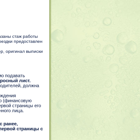
азаны стаж работы
поездки предоставлен
р, оригинал выписки
мо подавать
росный лист.
родителей, должна
рждения
о (финансовую
ервой страницы его
нного лица.
с ранее,
первой страницы с