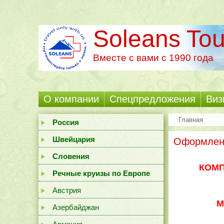
Soleans Tou
Вместе с вами с 1990 года
О компании
Cпецпредложения
Виз
Главная
Россия
Швейцария
Оформлен
Словения
КОМП
Речные круизы по Европе
Австрия
М
Азербайджан