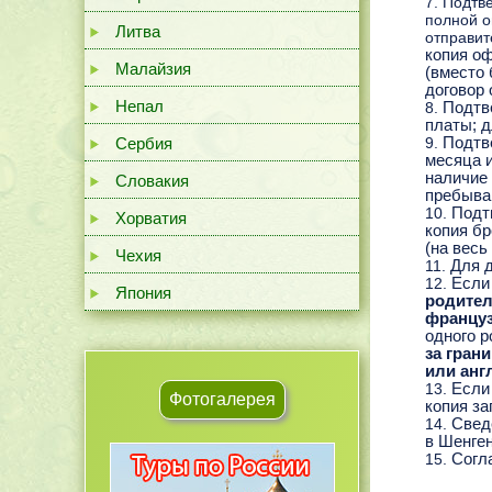
Подтве
полной о
Литва
отправи
копия оф
Малайзия
(вместо 
договор 
Непал
Подтв
платы; д
Сербия
Подтв
месяца и
наличие 
Словакия
пребыва
Подт
Хорватия
копия бр
(на весь
Чехия
Для д
Если
Япония
родител
француз
одного 
за гран
или анг
Если
Фотогалерея
копия за
Свед
в Шенге
Согл