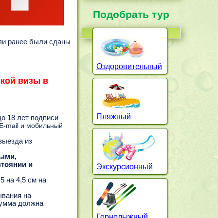
Подобрать тур
сли ранее были сданы
Оздоровительный
кой визы в
Пляжный
до 18 лет подписи
E-mail и мобильный
выезда из
ными,
стоянии и
Экскурсионный
 на 4,5 см на
ывания на
сумма должна
Горнолыжный