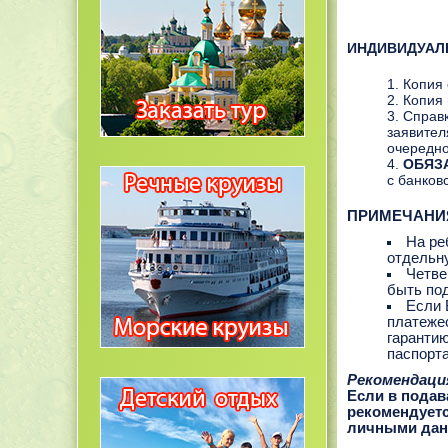
ИНДИВИДУАЛ
Копия 
Копия 
Справк
заявител
очередно
ОБЯЗ
с банков
ПРИМЕЧАНИ
На ре
отдельн
Четве
быть п
Если 
платеже
гарантию
паспорта
Рекомендаци
Если в подав
рекомендуетс
личными данн