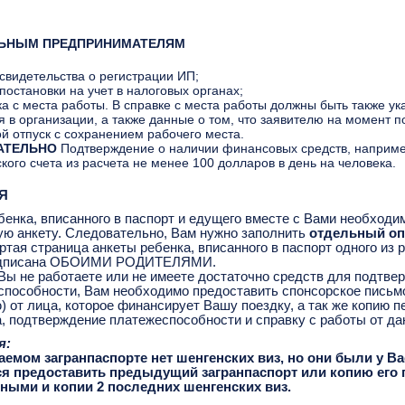
ЬНЫМ ПРЕДПРИНИМАТЕЛЯМ
свидетельства о регистрации ИП;
постановки на учет в налоговых органах;
а с места работы. В справке с места работы должны быть также ук
я в организации, а также данные о том, что заявителю на момент 
й отпуск с сохранением рабочего места.
АТЕЛЬНО
Подтверждение о наличии финансовых средств, наприме
ского счета из расчета не менее 100 долларов в день на человека.
Я
бенка, вписанного в паспорт и едущего вместе с Вами необходи
ую анкету. Следовательно, Вам нужно заполнить
отдельный оп
ртая страница анкеты ребенка, вписанного в паспорт одного из 
одписана ОБОИМИ РОДИТЕЛЯМИ.
Вы не работаете или не имеете достаточно средств для подтве
способности, Вам необходимо предоставить спонсорское письм
) от лица, которое финансирует Вашу поездку, а так же копию п
, подтверждение платежеспособности и справку с работы от да
я:
аемом загранпаспорте нет шенгенских виз, но они были у Ва
я предоставить предыдущий загранпаспорт или копию его 
ыми и копии 2 последних шенгенских виз.