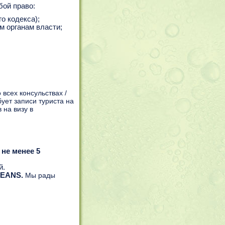
бой право:
о кодекса);
 органам власти;
всех консульствах /
ует записи туриста на
 на визу в
я
не менее 5
й.
LEANS.
Мы рады