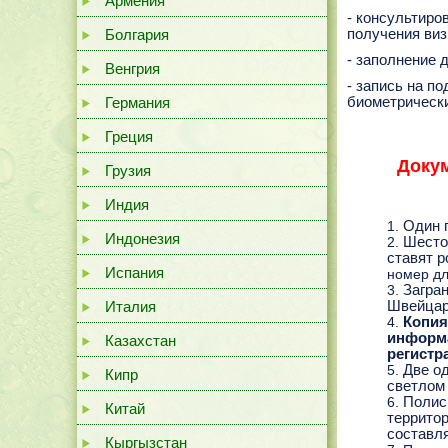
Армения
- консультиро
Болгария
получения виз
- заполнение 
Венгрия
- запись на п
Германия
биометрически
Греция
Доку
Грузия
Индия
Один 
Индонезия
Шесто
ставят 
Испания
номер дл
Загра
Италия
Швейцар
Копия
информа
Казахстан
регистр
Две о
Кипр
светлом
Полис
Китай
территор
составля
Кыргызстан