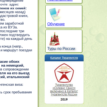
 подтверждение
очте: адрес
ленов их семей:
 месяцев назад)
дастровой книги,
тво.
ием заработной
Обучение
ка из ВУЗа.
 последние три
олжен подтвердить
юте) на каждый день
конца (напр.,
Туры по России
и и маршрут поездки
асие обоих
 на немецкий,
 в сопровождении
еля на его выезд
кий, итальянский
генская виза:
сь срок пребывания