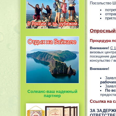
Посольство Шв
потре
отпра
пригл
Опросный
Процедура по
Внимание!
С 1
визовых центра
посещение дакт
консульство / 
Внимание!
Заявл
рабочих
Заявл
По в
Солеанс-ваш надежный
предост
партнер
Ссылка на с
ЗА ЗАДЕРЖ
ОТВЕТСТВЕ