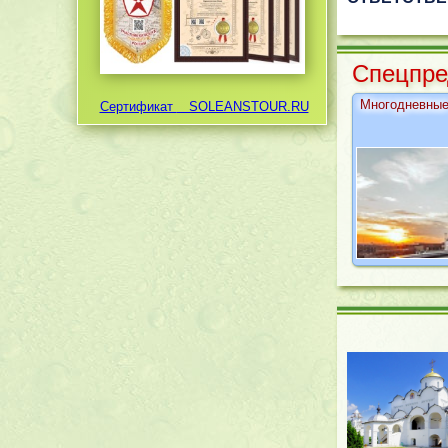
Cпецпре
Многодневные
Сертификат
SOLEANSTOUR.RU