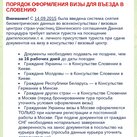
ПОРЯДОК ОФОРМЛЕНИЯ ВИЗЫ ДЛЯ ВЪЕЗДА В
СЛОВЕНИЮ
Внимание!
С
14.09.2015
была введена система снятия
биометрических данных во всехконсульствах / визовых
центрах стран-участниц Шенгенского соглашения.Данная
процедура требует записи туриста на посещение
дактилоскопии,т. е. личного присутствия туриста при сдаче
документов на визу в консульство / визовый центр.
Документы необходимо подавать не позднее, чем
за 16 рабочих дней
до даты поездки.
Граждане Украины — в Консульстве Словении в
Киеве.
Граждане Мoлдoвы — в Консульстве Словении в
Киеве.
Граждане Республики Беларусь — в Консульстве
Германии в Минске.
Граждане других стран — в Консульстве Словении
в Москве (перед бронированием тура просьба
уточнять условия оформления визы).
Гражданам Украины визы в Москве оформляются
ТОЛЬКО при наличии регистрации и постоянной
работы в Москве. При подаче документов от граждан
СНГ необходима нотариально заверенная
доверенность на занос документов в посольство на
курьера фирмы (просьба данные курьера уточнять