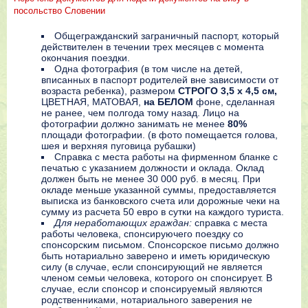
посольство Словении
Общегражданский заграничный паспорт, который
действителен в течении трех месяцев с момента
окончания поездки.
Одна фотография (в том числе на детей,
вписанных в паспорт родителей вне зависимости от
возраста ребенка), размером
СТРОГО 3,5 x 4,5 см,
ЦВЕТНАЯ, МАТОВАЯ,
на БЕЛОМ
фоне, сделанная
не ранее, чем полгода тому назад. Лицо на
фотографии должно занимать не менее
80%
площади фотографии. (в фото помещается голова,
шея и верхняя пуговица рубашки)
Справка с места работы на фирменном бланке с
печатью с указанием должности и оклада. Оклад
должен быть не менее 30 000 руб. в месяц. При
окладе меньше указанной суммы, предоставляется
выписка из банковского счета или дорожные чеки на
сумму из расчета 50 евро в сутки на каждого туриста.
Для неработающих граждан:
справка с места
работы человека, спонсируючего поездку со
спонсорским письмом. Спонсорское письмо должно
быть нотариально заверено и иметь юридическую
силу (в случае, если спонсирующий не является
членом семьи человека, которого он спонсирует. В
случае, если спонсор и спонсируемый являются
родственниками, нотариального заверения не