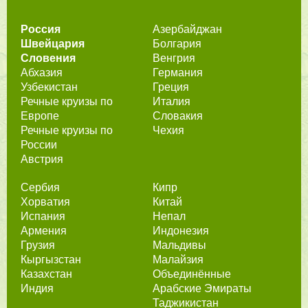
Россия
Азербайджан
Швейцария
Болгария
Словения
Венгрия
Абхазия
Германия
Узбекистан
Греция
Речные круизы по
Италия
Европе
Словакия
Речные круизы по
Чехия
России
Австрия
Сербия
Кипр
Хорватия
Китай
Испания
Непал
Армения
Индонезия
Грузия
Мальдивы
Кыргызстан
Малайзия
Казахстан
Объединённые
Индия
Арабские Эмираты
Таджикистан