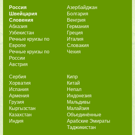
Россия
Азербайджан
Швейцария
Болгария
Словения
Венгрия
Абхазия
Германия
Узбекистан
Греция
Речные круизы по
Италия
Европе
Словакия
Речные круизы по
Чехия
России
Австрия
Сербия
Кипр
Хорватия
Китай
Испания
Непал
Армения
Индонезия
Грузия
Мальдивы
Кыргызстан
Малайзия
Казахстан
Объединённые
Индия
Арабские Эмираты
Таджикистан