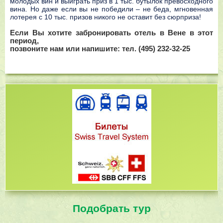
молодых вин и выиграть приз в 1 тыс. бутылок превосходного
вина. Но даже если вы не победили – не беда, мгновенная
лотерея с 10 тыс. призов никого не оставит без сюрприза!
Еcли Вы xoтитe зaбpoниpoвaть oтeль в Вeнe в этoт
пepиoд,
пoзвoнитe нaм или нaпишитe: тeл. (495) 232-32-25
Подобрать тур