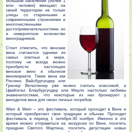
большом населении (более 1
млн. человек) вмещает на
своей территории не только
улицы со старинными и
современными строениями и
многочисленными
достопримечательностями, но
и невероятное количество
виноградников.
Стоит отметить, что венские
вина считаются одними из
самых элитных в мире,
поэтому не всегда можно
приобрести настоящее
венское вино в обычном
виномаркете. Такие вина как
Рислинг, Вайсбургундер или
Грюнер Вельтлинер уже можно считать классикой, а
Цвайгельт, Блаубургундер или Мерло настолько любимы
знаменитостями, что некоторые из них бронируют у
виноделов вина для своих личных погребов.
Wien & Wein – это фестиваль, который проходит в Вене и
который приобретает свои традиции и обычаи. Проходит
фестиваль в период 1 октября-30 ноября. Именно в это
время можно отправиться на экскурсии по Вене, посетить
праздник Святого Мартина, посетить дегустации новых