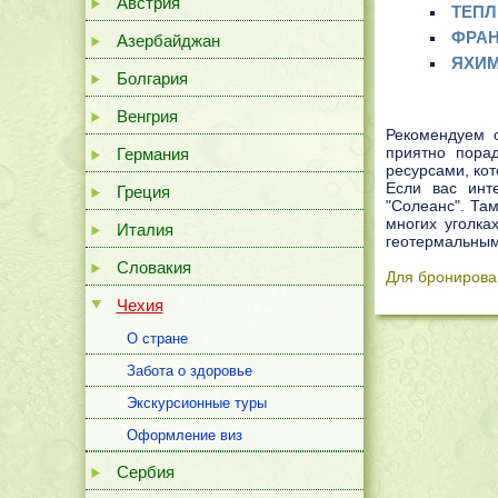
Австрия
ТЕПЛ
ФРАН
Азербайджан
ЯХИМ
Болгария
Венгрия
Рекомендуем 
приятно пора
Германия
ресурсами, ко
Если вас инт
Греция
"Солеанс". Та
многих уголка
Италия
геотермальным
Словакия
Для бронирова
Чехия
О стране
Забота о здоровье
Экскурсионные туры
Оформление виз
Сербия