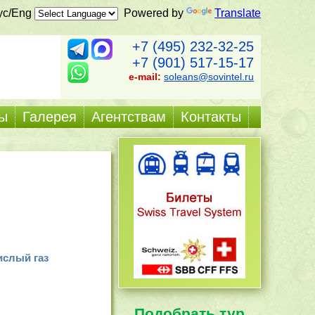
ус/Eng
Powered by
Translate
+7 (495) 232-32-25
+7 (901) 517-15-17
e-mail:
soleans@sovintel.ru
ы
Галерея
Агентствам
Контакты
слый газ
Подобрать тур