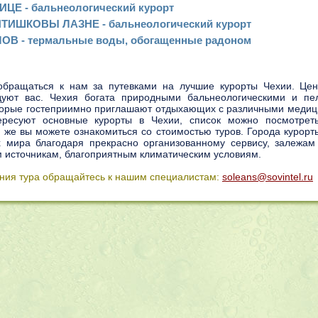
ИЦЕ - бальнеологический курорт
ТИШКОВЫ ЛАЗНЕ - бальнеологический курорт
ОВ - термальные воды, обогащенные радоном
обращаться к нам за путевками на лучшие курорты Чехии. Це
дуют вас. Чехия богата природными бальнеологическими и п
торые гостеприимно приглашают отдыхающих с различными медиц
ересуют основные курорты в Чехии, список можно посмотрет
м же вы можете ознакомиться со стоимостью туров. Города курор
х мира благодаря прекрасно организованному сервису, залежам
 источникам, благоприятным климатическим условиям.
ния тура обращайтесь к нашим специалистам:
soleans@sovintel.ru