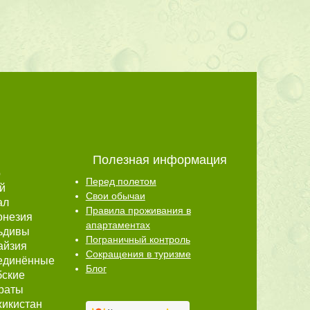
Полезная информация
р
Перед полетом
й
Свои обычаи
ал
Правила проживания в
онезия
апартаментах
ьдивы
Пограничный контроль
айзия
Сокращения в туризме
единённые
Блог
бские
раты
икистан