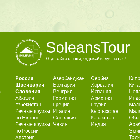
SoleansTour
Отдыхайте с нами, отдыхайте лучше нас!
Россия
Азербайджан
Сербия
Кип
Швейцария
Болгария
Хорватия
Кита
Словения
Венгрия
Испания
Неп
.
Абхазия
Германия
Армения
Инд
Узбекистан
Греция
Грузия
Мал
Речные круизы
Италия
Кыргызстан
Мал
по Европе
Словакия
Казахстан
Объ
Речные круизы
Чехия
Индия
Ара
по России
Эми
Австрия
Тадж