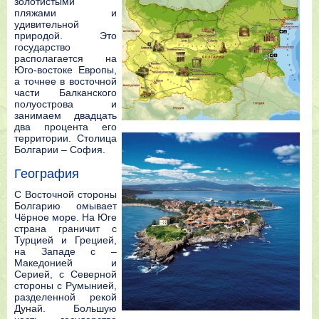
золотистыми
пляжами и
удивительной
природой. Это
государство
располагается на
Юго-востоке Европы,
а точнее в восточной
части Балканского
полуострова и
занимаем двадцать
два процента его
территории. Столица
Болгарии – София.
География
С Восточной стороны
Болгарию омывает
Чёрное море. На Юге
страна граничит с
Турцией и Грецией,
на Западе с –
Македонией и
Серией, с Северной
стороны с Румынией,
разделенной рекой
Дунай. Большую