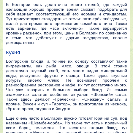
В Болгарии есть достаточно много отелей, где каждый
желающий хорошо провести время сможет подобрать для
себя вариант, соответствующий его нормам и стандартам.
Тут присутствуют стандартные отели: пяти-трёх звёздочные,
жильё для временного проживания семейного типа. Также
есть варианты, где «всё включено». Также варьируется
уровень расценок, при этом, цены в Болгарии по сравнению
с теми, что действуют в других государствах, вполне
демократичны.
Кухня
Болгарские блюда, а точнее их основу составляют такие
ингредиенты, как рыба, мясо, овощи. В этой стране
достаточно вкусный хлеб, есть много видов минеральной
воды, доступные фрукты и овощи. Также здесь вкусные
йогурты, кисело мляко. Не возникает проблем с
разнообразием ресторанов и кафе, их тут достаточно много.
Что уже говорить о большом выборе блюд. Из самых
знаменитых салатов особенно актуален «Шопский» салат.
Также здесь делают «Греческий», «Снежану» салаты и
прочие. Вкусен и суп «Таратор», он приготовлен из чеснока,
тёртого ореха, огурцов и йогурта.
Ещё очень часто в Болгарии вкусно готовят горячий суп, под
названием «Шкембе-чорба». Но также тут есть и привычный
всем борщ, пельмени. Что касается вторых блюд, тут
популярна «Мусака» - это вкусный картофель с яйцом,