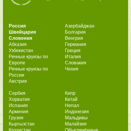
Россия
Азербайджан
Швейцария
Болгария
Словения
Венгрия
Абхазия
Германия
Узбекистан
Греция
Речные круизы по
Италия
Европе
Словакия
Речные круизы по
Чехия
России
Австрия
Сербия
Кипр
Хорватия
Китай
Испания
Непал
Армения
Индонезия
Грузия
Мальдивы
Кыргызстан
Малайзия
Казахстан
Объединённые