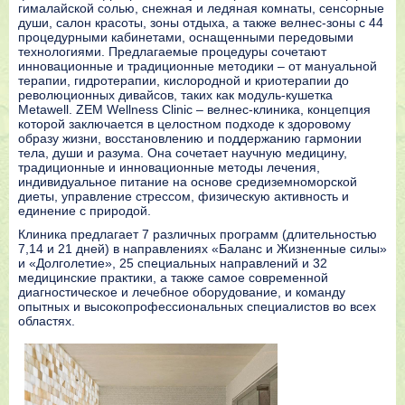
гималайской солью, снежная и ледяная комнаты, сенсорные
души, салон красоты, зоны отдыха, а также велнес-зоны с 44
процедурными кабинетами, оснащенными передовыми
технологиями. Предлагаемые процедуры сочетают
инновационные и традиционные методики – от мануальной
терапии, гидротерапии, кислородной и криотерапии до
революционных дивайсов, таких как модуль-кушетка
Metawell. ZEM Wellness Clinic – велнес-клиника, концепция
которой заключается в целостном подходе к здоровому
образу жизни, восстановлению и поддержанию гармонии
тела, души и разума. Она сочетает научную медицину,
традиционные и инновационные методы лечения,
индивидуальное питание на основе средиземноморской
диеты, управление стрессом, физическую активность и
единение с природой.
Клиника предлагает 7 различных программ (длительностью
7,14 и 21 дней) в направлениях «Баланс и Жизненные силы»
и «Долголетие», 25 специальных направлений и 32
медицинские практики, а также самое современной
диагностическое и лечебное оборудование, и команду
опытных и высокопрофессиональных специалистов во всех
областях.