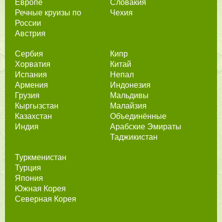
Европе
Словакия
Речные круизы по
Чехия
России
Австрия
Сербия
Кипр
Хорватия
Китай
Испания
Непал
Армения
Индонезия
Грузия
Мальдивы
Кыргызстан
Малайзия
Казахстан
Объединённые
Индия
Арабские Эмираты
Таджикистан
Туркменистан
Турция
Япония
Южная Корея
Северная Корея