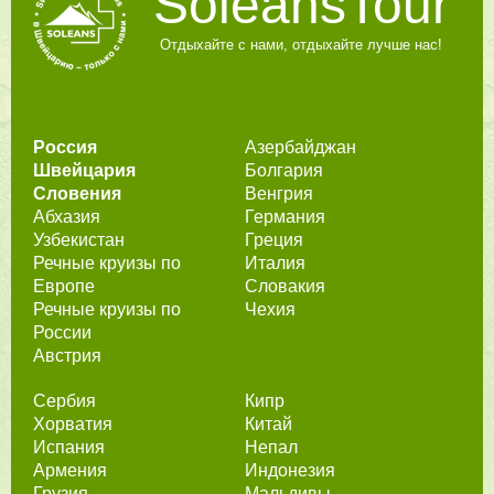
SoleansTour
Отдыхайте с нами, отдыхайте лучше нас!
Россия
Азербайджан
Швейцария
Болгария
Словения
Венгрия
Абхазия
Германия
Узбекистан
Греция
Речные круизы по
Италия
Европе
Словакия
Речные круизы по
Чехия
России
Австрия
Сербия
Кипр
Хорватия
Китай
Испания
Непал
Армения
Индонезия
Грузия
Мальдивы