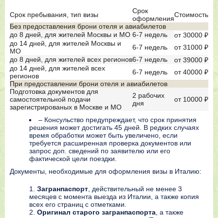
Срок
Срок пребывания, тип визы
Стоимость
оформления
Без предоставления брони отеля и авиабилетов
до 8 дней, для жителей Москвы и МО
6-7 недель
от 30000 ₽
до 14 дней, для жителей Москвы и
6-7 недель
от 31000 ₽
МО
до 8 дней, для жителей всех регионов
6-7 недель
от 39000 ₽
до 14 дней, для жителей всех
6-7 недель
от 40000 ₽
регионов
При предоставлении брони отеля и авиабилетов
Подготовка документов для
2 рабочих
самостоятельной подачи
от 10000 ₽
дня
зарегистрированых в Москве и МО
– Консульство предупреждает, что срок принятия
решения может достигать 45 дней. В редких случаях
время обработки может быть увеличено, если
требуется расширенная проверка документов или
запрос доп. сведений по заявителю или его
фактической цели поездки.
Документы, необходимые для оформления визы в Италию:
Загранпаспорт
, действительный не менее 3
месяцев с момента выезда из Италии, а также копия
всех его страниц с отметками.
Оригинал старого загранпаспорта
, а также