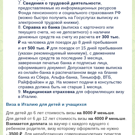
Сведения о трудовой деятельности
,
предоставляемые из информационных ресурсов
Фонда пенсионного и социального страхования РФ
(можно быстро получить на Госуслугах выписку из
электронной трудовой книжки).
Справка из банка
(выписка с карточного или
текущего счета, но не депозитного) о наличии
денежных средств на счету из расчета
от 300 тыс.
₽
на человека для поездок до 8 дней пребывания
и
от 500 тыс. ₽
для поездок от 15 дней пребывания
(указан рекомендуемый минимум), с движением
денежных средств за последние 3 месяца,
заверенная печатью банка и подписью лица,
оформившего документ. Допускается также выписка
из онлайн-банка в распечатанном виде на бланке
банка из Сбера, Альфа-банка, Тинькофф, ВТБ,
Райффайзен и др. На момент подачи в консульство
справка должна быть не старше 1 месяца.
Медицинская страховка
для оформляющих визу
в Италию.
Виза в Италию для детей и учащихся
Для детей до 6 лет стоимость визы
на 8000 ₽ меньше
.
Для детей от 6 до 12 лет стоимость визы
на 4000 ₽ меньше
.
Взимается доплата
за ваучер с каждого едущего с
ребенком родителя, визу которому оформлять не нужно
-
3500 ₽
. Для неработающих совершеннолетних туристов