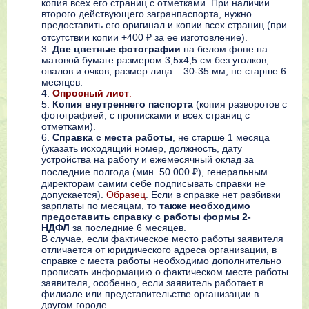
копия всех его страниц с отметками. При наличии
второго действующего загранпаспорта, нужно
предоставить его оригинал и копии всех страниц (при
отсутствии копии +400 ₽ за ее изготовление).
Две цветные фотографии
на белом фоне на
матовой бумаге размером 3,5х4,5 см без уголков,
овалов и очков, размер лица – 30-35 мм, не старше 6
месяцев.
Опросный лист
.
Копия внутреннего паспорта
(копия разворотов с
фотографией, с прописками и всех страниц с
отметками).
Справка с места работы
, не старше 1 месяца
(указать исходящий номер, должность, дату
устройства на работу и ежемесячный оклад за
последние полгода (мин. 50 000 ₽), генеральным
директорам самим себе подписывать справки не
допускается).
Образец
. Если в справке нет разбивки
зарплаты по месяцам, то
также необходимо
предоставить справку с работы формы 2-
НДФЛ
за последние 6 месяцев.
В случае, если фактическое место работы заявителя
отличается от юридического адреса организации, в
справке с места работы необходимо дополнительно
прописать информацию о фактическом месте работы
заявителя, особенно, если заявитель работает в
филиале или представительстве организации в
другом городе.