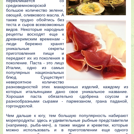
перекликается со
средиземноморской -
большое количество зелени,
овощей, оливкового масла. А
также трудно обойтись без
теста и сыров всевозможных
видов. Некоторые народные
рецепты восходят еще к
древнеримским временам -
люди бережно хранят
уникальные секреты
приготовления пищи и
передают их из поколения в
поколение. Паста - это лицо
Италии, одно из самых
популярных национальных
блюд. Существует
невероятное количество
разновидностей этих макаронных изделий, каждому из
которых итальянцами дано свое уникальное название.
Хорошая паста обязательно сдобрена соусом и
разнообразными сырами - пармезаном, грана паданой,
горгондзолой.
Чем дальше к югу, тем большую популярность набирают
морепродукты: здесь и удивительные рыбные представители
(например, рыба-меч), а также мидии и креветки, которые
можно использовать и в приготовлении еще одного