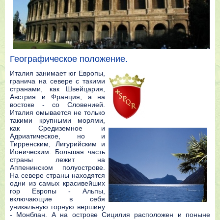
Географическое положение.
Италия занимает юг Европы,
гранича на севере с такими
странами, как Швейцария,
Австрия и Франция, а на
востоке - со Словенией.
Италия омывается не только
такими крупными морями,
как Средиземное и
Адриатическое, но и
Тирренским, Лигурийским и
Ионическим. Большая часть
страны лежит на
Аппенинском полуострове.
На севере страны находятся
одни из самых красивейших
гор Европы - Альпы,
включающие в себя
уникальную горную вершину
- Монблан. А на острове Сицилия расположен и поныне