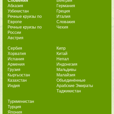
Словения
Венгрия
Абхазия
Германия
Узбекистан
Греция
Речные круизы по
Италия
Европе
Словакия
Речные круизы по
Чехия
России
Австрия
Сербия
Кипр
Хорватия
Китай
Испания
Непал
Армения
Индонезия
Грузия
Мальдивы
Кыргызстан
Малайзия
Казахстан
Объединённые
Индия
Арабские Эмираты
Таджикистан
Туркменистан
Турция
Япония