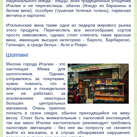
национального блюда - пиццы. Всех традиционных угощений
Италии и не перечислишь: абаччо (блюдо из баранины в
белом вине), оссобуко (тушеная телячья голень), пармская
ветчина и карпаччо.
Итальянские вина также одни из лидеров мирового рынка
этого продукта. Перечислить все многообразие сортов
просто невозможно, однако стоит отметить такие красные
вина, имеющие высшую категорию - Бароло, Барбареско,
Гатинаро, а среди белых - Асти и Роеро.
Шоппинг
Многие города Италии - это
настоящая Мекка для
шопоголиков. Однако,
отправляясь за покупками,
нужно помнить, что в
воскресенье и понедельник
они не работают, за
исключением некоторых
больших центральных
магазинов. Очень приятно
попасть в сезон скидок, обычно приходящийся на зиму-
весну. Стоит быть внимательным с налоговой инспекцией,
так как закон Италии настоятельно рекомендует требовать
налоговую квитанцию - без нее вы попросту не сможете
выйти из магазина, а в случае обнаружения нарушения,