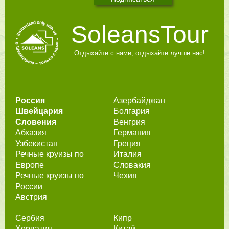
SoleansTour
Отдыхайте с нами, отдыхайте лучше нас!
Россия
Азербайджан
Швейцария
Болгария
Словения
Венгрия
Абхазия
Германия
Узбекистан
Греция
Речные круизы по
Италия
Европе
Словакия
Речные круизы по
Чехия
России
Австрия
Сербия
Кипр
Хорватия
Китай