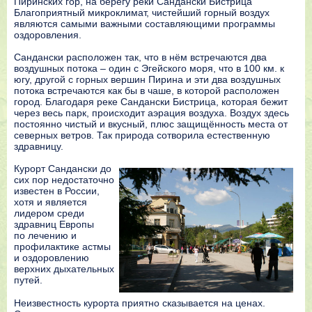
Пиринских гор, на берегу реки Сандански Бистрица
Благоприятный микроклимат, чистейший горный воздух
являются самыми важными составляющими программы
оздоровления.
Сандански расположен так, что в нём встречаются два
воздушных потока – один с Эгейского моря, что в 100 км. к
югу, другой с горных вершин Пирина и эти два воздушных
потока встречаются как бы в чаше, в которой расположен
город. Благодаря реке Сандански Бистрица, которая бежит
через весь парк, происходит аэрация воздуха. Воздух здесь
постоянно чистый и вкусный, плюс защищённость места от
северных ветров. Так природа сотворила естественную
здравницу.
Курорт Сандански до
сих пор недостаточно
известен в России,
хотя и является
лидером среди
здравниц Европы
по лечению и
профилактике астмы
и оздоровлению
верхних дыхательных
путей.
Неизвестность курорта приятно сказывается на ценах.