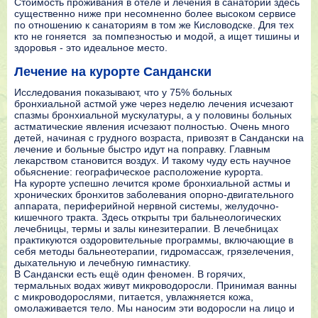
Стоимость проживания в отеле и лечения в санатории здесь
существенно ниже при несомненно более высоком сервисе
по отношению к санаториям в том же Кисловодске. Для тех
кто не гоняется за помпезностью и модой, а ищет тишины и
здоровья - это идеальное место.
Лечение на курорте Сандански
Исследования показывают, что у 75% больных
бронхиальной астмой уже через неделю лечения исчезают
спазмы бронхиальной мускулатуры, а у половины больных
астматические явления исчезают полностью. Очень много
детей, начиная с грудного возраста, привозят в Сандански на
лечение и больные быстро идут на поправку. Главным
лекарством становится воздух. И такому чуду есть научное
обьяснение: географическое расположение курорта.
На курорте успешно лечится кроме бронхиальной астмы и
хронических бронхитов заболевания опорно-двигательного
аппарата, периферийной нервной системы, желудочно-
кишечного тракта. Здесь открыты три бальнеологических
лечебницы, термы и залы кинезитерапии. В лечебницах
практикуются оздоровительные программы, включающие в
себя методы бальнеотерапии, гидромассаж, грязелечения,
дыхательную и лечебную гимнастику.
В Сандански есть ещё один феномен. В горячих,
термальных водах живут микроводоросли. Принимая ванны
с микроводорослями, питается, увлажняется кожа,
омолаживается тело. Мы наносим эти водоросли на лицо и