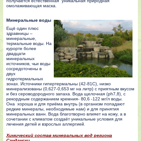
получается естественная уникальная природная
омолаживающая маска.
Минеральные воды
Ещё один плюс
здравницы –
минеральные,
термальные воды. На
курорте более
двадцати
минеральных
источников, чьи воды
сосредоточены в
двух
гидротермальных
зонах. Источники гипертермальны (42-81С), низко
минерализованы (0,627-0,653 мг на литр) с приятным вкусом
и без сероводородного запаха. Вода щелочная (ph7,8), с
рекордным содержанием кремния- 80,6 -122 мг/л воды.
Она хороша и для приёма внутрь (в организм попадают
редкие минералы, необходимые нам) и для принятия
минеральных ванн. Вода благотворно влияет на кожу, а в
сочетании с климатом создаёт уникальные условия для
лечения детей и взрослых аллергией.
Химический состав минеральных вод региона
Сандански