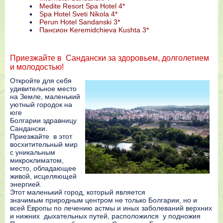
Medite Resort Spa Hotel 4*
Spa Hotel Sveti Nikola 4*
Perun Hotel Sandanski 3*
Пансион Keremidchieva Kushta 3*
Приезжайте в Сандански за здоровьем, долголетием
и молодостью!
Откройте для себя
удивительное место
на Земле, маленький
уютный городок на
юге
Болгарии здравницу
Сандански.
Приезжайте в этот
восхитительный мир
с уникальным
микроклиматом,
место, обладающее
живой, исцеляющей
энергией.
Этот маленький город, который является
значимым природным центром не только Болгарии, но и
всей Европы по лечению астмы и иных заболеваний верхних
и нижних дыхательных путей, расположилcя у подножия