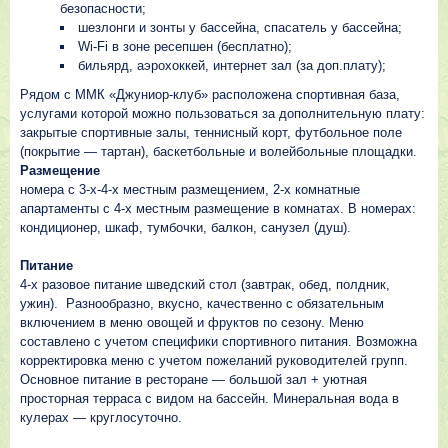
безопасности;
шезлонги и зонты у бассейна, спасатель у бассейна;
Wi-Fi в зоне ресепшен (бесплатно);
бильярд, аэрохоккей, интернет зал (за доп.плату);
Рядом с ММК «Джуниор-клуб» расположена спортивная база,
услугами которой можно пользоваться за дополнительную плату:
закрытые спортивные залы, теннисный корт, футбольное поле
(покрытие — тартан), баскетбольные и волейбольные площадки.
Размещение
номера с 3-х-4-х местным размещением, 2-х комнатные
апартаменты с 4-х местным размещение в комнатах. В номерах:
кондиционер, шкаф, тумбочки, балкон, санузел (душ).
Питание
4-х разовое питание шведский стол (завтрак, обед, полдник,
ужин). Разнообразно, вкусно, качественно с обязательным
включением в меню овощей и фруктов по сезону. Меню
составлено с учетом специфики спортивного питания. Возможна
корректировка меню с учетом пожеланий руководителей групп.
Основное питание в ресторане — большой зал + уютная
просторная терраса с видом на бассейн. Минеральная вода в
кулерах — круглосуточно.