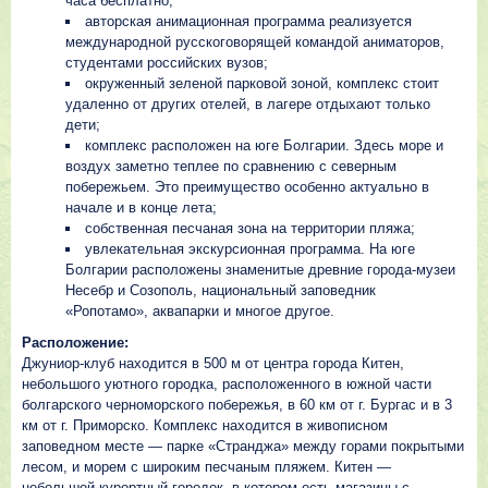
часа бесплатно;
авторская анимационная программа реализуется
международной русскоговорящей командой аниматоров,
студентами российских вузов;
окруженный зеленой парковой зоной, комплекс стоит
удаленно от других отелей, в лагере отдыхают только
дети;
комплекс расположен на юге Болгарии. Здесь море и
воздух заметно теплее по сравнению с северным
побережьем. Это преимущество особенно актуально в
начале и в конце лета;
собственная песчаная зона на территории пляжа;
увлекательная экскурсионная программа. На юге
Болгарии расположены знаменитые древние города-музеи
Несебр и Созополь, национальный заповедник
«Ропотамо», аквапарки и многое другое.
Расположение:
Джуниор-клуб находится в 500 м от центра города Китен,
небольшого уютного городка, расположенного в южной части
болгарского черноморского побережья, в 60 км от г. Бургас и в 3
км от г. Приморско. Комплекс находится в живописном
заповедном месте — парке «Странджа» между горами покрытыми
лесом, и морем с широким песчаным пляжем. Китен —
небольшой курортный городок, в котором есть магазины с