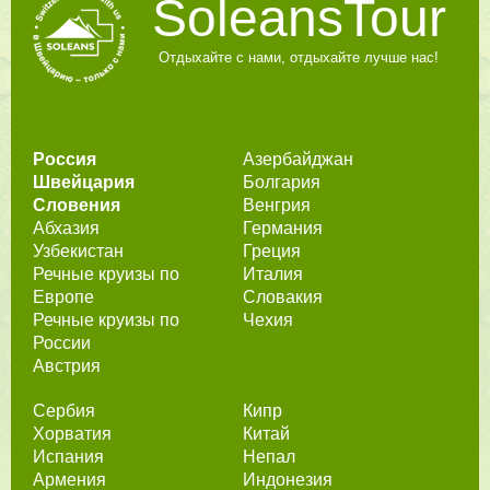
SoleansTour
Отдыхайте с нами, отдыхайте лучше нас!
Россия
Азербайджан
Швейцария
Болгария
Словения
Венгрия
Абхазия
Германия
Узбекистан
Греция
Речные круизы по
Италия
Европе
Словакия
Речные круизы по
Чехия
России
Австрия
Сербия
Кипр
Хорватия
Китай
Испания
Непал
Армения
Индонезия