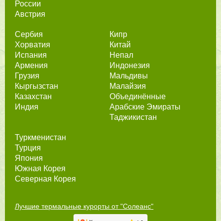
России
Австрия
Сербия
Кипр
Хорватия
Китай
Испания
Непал
Армения
Индонезия
Грузия
Мальдивы
Кыргызстан
Малайзия
Казахстан
Объединённые
Индия
Арабские Эмираты
Таджикистан
Туркменистан
Турция
Япония
Южная Корея
Северная Корея
Лучшие термальные курорты от "Солеанс"