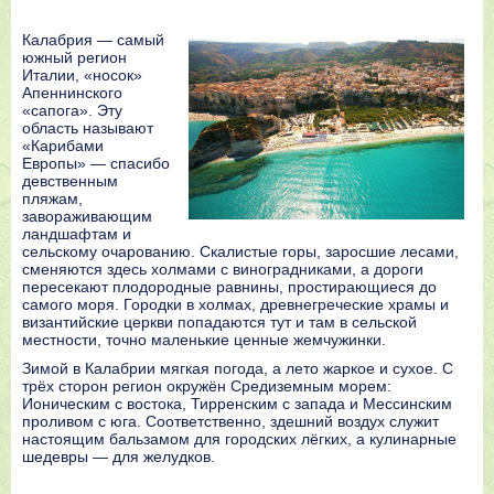
Калабрия — самый
южный регион
Италии, «носок»
Апеннинского
«сапога». Эту
область называют
«Карибами
Европы» — спасибо
девственным
пляжам,
завораживающим
ландшафтам и
сельскому очарованию. Скалистые горы, заросшие лесами,
сменяются здесь холмами с виноградниками, а дороги
пересекают плодородные равнины, простирающиеся до
самого моря. Городки в холмах, древнегреческие храмы и
византийские церкви попадаются тут и там в сельской
местности, точно маленькие ценные жемчужинки.
Зимой в Калабрии мягкая погода, а лето жаркое и сухое. С
трёх сторон регион окружён Средиземным морем:
Ионическим с востока, Тирренским с запада и Мессинским
проливом с юга. Соответственно, здешний воздух служит
настоящим бальзамом для городских лёгких, а кулинарные
шедевры — для желудков.