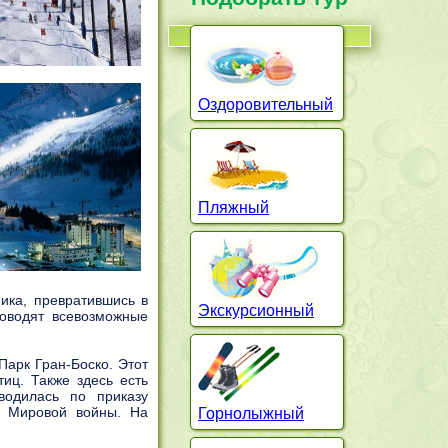
Оздоровительный
Пляжный
ика, превратившись в
Экскурсионный
роводят всевозможные
 Парк Гран-Боско. Этот
иц. Также здесь есть
водилась по приказу
й Мировой войны. На
Горнолыжный