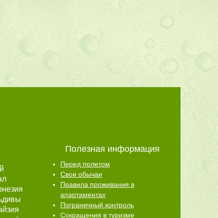
Полезная информация
р
Перед полетом
й
Свои обычаи
ал
Правила проживания в
онезия
апартаментах
ьдивы
Пограничный контроль
айзия
Сокращения в туризме