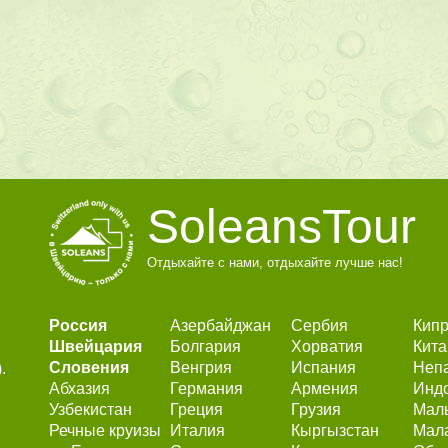
SoleansTour
Отдыхайте с нами, отдыхайте лучше нас!
Россия
Азербайджан
Сербия
Кип
Швейцария
Болгария
Хорватия
Кита
Словения
Венгрия
Испания
Неп
.
Абхазия
Германия
Армения
Инд
Узбекистан
Греция
Грузия
Мал
Речные круизы
Италия
Кыргызстан
Мал