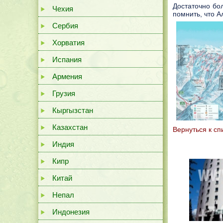
Достаточно бол
Чехия
помнить, что А
Сербия
Хорватия
Испания
Армения
Грузия
Кыргызстан
Казахстан
Вернутьcя к сп
Индия
Кипр
Китай
Непал
Индонезия