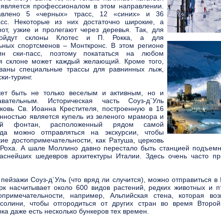
является профессионалом в этом направлении.
авлено 5 «черных» трасс, 12 «синих» и 36
асс. Некоторые из них достаточно широкие, а
рот, узкие и пролегают через деревья. Так, для
дойдут склоны Клотес и П. Рокка, а для
ных спортсменов – Монткронс. В этом регионе
ин ски-пасс, поэтому покататься на любом
я склоне может каждый желающий. Кроме того,
ованы специальные трассы для равнинных лыж,
ски-туринг.
ет быть не только веселым и активным, но и
вательным. Историческая часть Сoyз-д`Уль
ковь Св. Иоанна Крестителя, построенную в 16
енностью является купель из зеленого мрамора и
ный фонтан, расположенный рядом самой
да можно отправляться на экскурсии, чтобы
кие достопримечательности, как Ратуша, церковь
Роха. А шале Моллино давно перестало быть станцией подъемн
аснейших шедевров архитектуры Италии. Здесь очень часто п
 пейзажи Сoyз-д`Уль (что вряд ли случится), можно отправиться в
к насчитывает около 600 видов растений, редких животных и пт
опримечательности, например, Альпийская стена, которая воз
ссолини, чтобы отгородиться от других стран во время Второ
ка даже есть несколько бункеров тех времен.