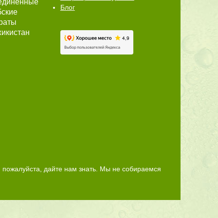
единённые
Блог
бские
раты
икистан
 пожалуйста, дайте нам знать. Мы не собираемся