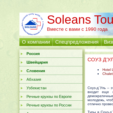
Soleans Tou
Вместе с вами с 1990 года
О компании
Cпецпредложения
Виз
Россия
СОУЗ Д'У
Швейцария
Hotel 
Словения
Chalet
Абхазия
Узбекистан
Сoyз-д`Уль – 
входит еще 
демократичные
Речные круизы по Европе
молодежь, что
отлично провес
Речные круизы по России
Туры в Сoyз-д`