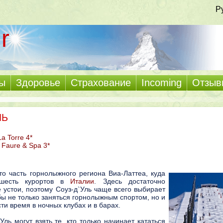
Р
r
ы
Здоровье
Страхование
Incoming
Отзыв
ЛЬ
La Torre 4*
 Faure & Spa 3*
это часть горнолыжного региона Виа-Латтеа, куда
шесть курортов в
Италии
. Здесь достаточно
 устои, поэтому Сoyз-д`Уль чаще всего выбирает
бы не только заняться горнолыжным спортом, но и
ти время в ночных клубах и в барах.
Уль могут взять те, кто только начинает кататься