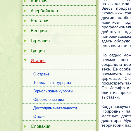
Австрия
на лыжах или 
Здесь предст
Азербайджан
«красных» тр
другие, наобо
Болгария
новичков по
профессиональ
Венгрия
действует од
понравившимс
Германия
здесь оборуд
есть хели-ски, 
Греция
Но отдых мож
весьма позна
Италия
сохранила цер
веке. Ее особ
восьмиуголь
О стране
церковью. Сю
Термальные курорты
посмотреть та
Св. Иосифа и 
Горнолыжные курорты
один из прекр
выставки.
Оформление виз
Когда наскучат
Достопримечательности
Природный пар
местные дост
Отели
диктатора Му
территории пар
Словакия