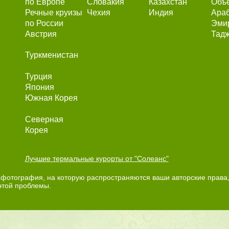
по Европе
Словакия
Казахстан
Объ
Речные круизы
Чехия
Индия
Ара
по России
Эми
Австрия
Тадж
Туркменистан
Турция
Япония
Южная Корея
Северная
Корея
Лучшие термальные курорты от "Солеанс"
фотография, на которую распространяются ваши авторские права,
этой проблемы.