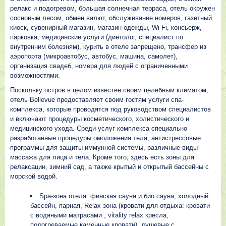
релакс и подогревом, большая солнечная терраса, отель окружен
сосновым лесом, обмен валют, обслуживание номеров, газетный
киоск, сувенирный магазин, магазин одежды, Wi-Fi, консьерж,
парковка, медицинские услуги (диетолог, специалист по
внутренним болезням), курить в отеле запрещено, трансфер из
аэропорта (микроавтобус, автобус, машина, самолет),
организация свадеб, номера для людей с ограниченными
возможностями.
Поскольку остров в целом известен своим целебным климатом,
отель Bellevue предоставляет своим гостям услуги спа-
комплекса, которые проводятся под руководством специалистов
и включают процедуры косметического, холистического и
медицинского ухода. Среди услуг комплекса специально
разработанные процедуры омоложения тела, антистрессовые
программы для защиты иммунной системы, различные виды
массажа для лица и тела. Кроме того, здесь есть зоны для
релаксации, зимний сад, а также крытый и открытый бассейны с
морской водой.
Spa-зона отеля: финская сауна и био сауна, холодный
бассейн, парная, Relax зона (кровати для отдыха: кровати
с водяными матрасами , vitality relax кресла,
подогреваемые каменные кровати), душевые с