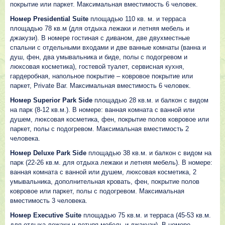
покрытие или паркет. Максимальная вместимость 6 человек.
Номер Presidential Suite
площадью 110 кв. м. и терраса
площадью 78 кв.м (для отдыха лежаки и летняя мебель и
джакузи). В номере гостиная с диваном, две двухместные
спальни с отдельными входами и две ванные комнаты (ванна и
душ, фен, два умывальника и биде, полы с подогревом и
люксовая косметика), гостевой туалет, сервисная кухня,
гардеробная, напольное покрытие – ковровое покрытие или
паркет, Private Bar. Максимальная вместимость 6 человек.
Номер Superior Park Side
площадью 28 кв.м. и балкон с видом
на парк (8-12 кв.м.). В номере: ванная комната с ванной или
душем, люксовая косметика, фен, покрытие полов ковровое или
паркет, полы с подогревом. Максимальная вместимость 2
человека.
Номер Deluxe Park Side
площадью 38 кв.м. и балкон с видом на
парк (22-26 кв.м. для отдыха лежаки и летняя мебель). В номере:
ванная комната с ванной или душем, люксовая косметика, 2
умывальника, дополнительная кровать, фен, покрытие полов
ковровое или паркет, полы с подогревом. Максимальная
вместимость 3 человека.
Номер Executive Suite
площадью 75 кв.м. и терраса (45-53 кв.м.
для отдыха лежаки и летняя мебель и джакузи). В номере