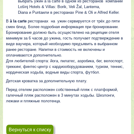
выбрать ужин à la carte в одном из ресторанов компании
Lošinj Hotels & Villas: Borik, Veli Žal, Lanterna,
Diana и Puntaили в ресторанах Pine & Oli и Alfred Keller.
В
à la carte
ресторанах на ужин сервируется от трёх до пяти
смен блюд. Более подробная информация при бронировании.
Бронирование должно быть осуществлено на рецепции отеля
минимум за 6 часов до ужина, гость получает подтверждение в
виде ваучера, который необходимо предъявить в выбранном
ранее ресторане. Напитки в стоимость не включены и
оплачиваются дополнительно.
Для любителей спорта: йога, пилатес, аэробика, бег, велоспорт,
треккинг, финтес-центр с кардиооборудованием, туризм, теннис,
нордическая ходьба, водные виды спорта, футбол.
Детская кроватка за дополнительную плату.
Перед отелем расположен собственный пляж с платформой,
галечный пляж расположен в 3 минутах ходьбы. Шезлонги,
лежаки и пляжные полотенца.
Вернуться к списку