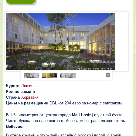
Курорт
Лошинь
Кол-во звезд
5
Страна
Хорватия
Цены на размещение
DBL -от 204 евро за номер с завтраком.
В 1.5 километрах от центра города
Mali Losinj
в уютной бухте
Чикат, буквально паре шагов от берега моря, расположен отель
Bellevue
.
В отеле крытый и открытый бассейн с морской водой, с зоной