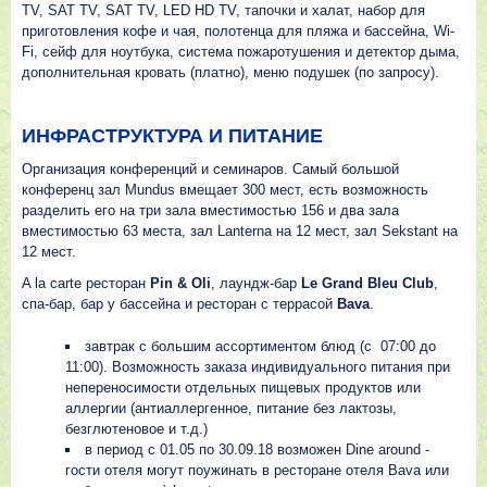
TV, SAT TV, SAT TV, LED HD TV, тапочки и халат, набор для
приготовления кофе и чая, полотенца для пляжа и бассейна, Wi-
Fi, сейф для ноутбука, система пожаротушения и детектор дыма,
дополнительная кровать (платно), меню подушек (по запросу).
ИНФРАСТРУКТУРА И ПИТАНИЕ
Организация конференций и семинаров. Самый большой
конференц зал Mundus вмещает 300 мест, есть возможность
разделить его на три зала вместимостью 156 и два зала
вместимостью 63 места, зал Lanterna на 12 мест, зал Sekstant на
12 мест.
A la carte ресторан
Pin & Oli
, лаундж-бар
Le Grand Bleu Club
,
спа-бар, бар у бассейна и ресторан с террасой
Bava
.
завтрак с большим ассортиментом блюд (с 07:00 до
11:00). Возможность заказа индивидуального питания при
непереносимости отдельных пищевых продуктов или
аллергии (антиаллергенное, питание без лактозы,
безглютеновое и т.д.)
в период с 01.05 по 30.09.18 возможен Dine around -
гости отеля могут поужинать в ресторане отеля Bava или