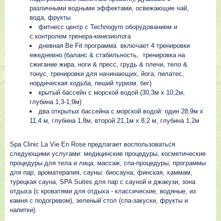
различными водными эффектами, освежающие чай,
вода, фрукты
фитнесс центр с Technogym оборудованием и
с контролем тренера-кинезиолога
дневная Be Fit программа включает 4 тренировки
ежедневно (баланс & стабильность, тренировка на
сжигание жира, ноги & пресс, грудь & плечи, тело &
тонус, тренировки для начинающих, йога, пилатес,
нордическая ходьба, пеший туризм, бег)
крытый бассейн с морской водой (30,3м х 10,2м,
глубина 1,3-1,9м)
два открытых бассейна с морской водой: один 28,9м х
11,4 м, глубина 1,8м, второй 21,1м х 8,2 м, глубина 1,2м
Spa Clinic La Vie En Rose предлагает воспользоваться
следующими услугами: медицинские процедуры, косметические
процедуры для тела и лица, массаж, спа-процедуры, программы
для пар, ароматерапия, сауны: биосауна, финская, хаммам,
турецкая сауна, SPA Suites для пар с сауной и джакузи, зона
отдыха (с кроватями для отдыха - классические, водяные, из
камня с подогревом), зеленый стол (спа-закуски, фрукты и
напитки).