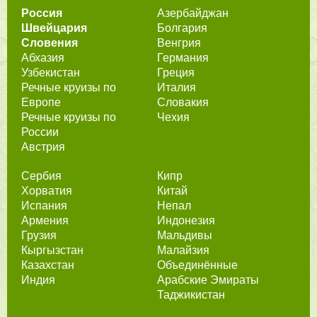
Россия
Азербайджан
Швейцария
Болгария
Словения
Венгрия
Абхазия
Германия
Узбекистан
Греция
Речные круизы по
Италия
Европе
Словакия
Речные круизы по
Чехия
России
Австрия
Сербия
Кипр
Хорватия
Китай
Испания
Непал
Армения
Индонезия
Грузия
Мальдивы
Кыргызстан
Малайзия
Казахстан
Объединённые
Индия
Арабские Эмираты
Таджикистан