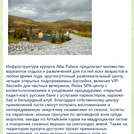
Инфраструктура курорта Altai Palace предлагает множество
вариантов отдыха и развлечений для гостей всех возрастов в
любое время года: круглосуточный развлекательный центр,
четыре открытых подогреваемых бассейна, включая VIP-
бассейн для частных вечеринок, Relax SPA-центр с
косметологическими и уходовыми процедурами, открытый
падел-корт, русские бани с услугами пармастеров, караоке-
бар и бильярдный клуб. Благодаря собственному центру
приключений гости смогут получить воспоминания и
непередаваемую энергетику независимо от сезона: полеты
на параплане, конные прогулки по заповедной зоне среди
маралов, заезды по Алтайским горам на квадроциклах летом
и покорение снежных вершин на снегоходах зимой. Также на
территории курорта доступен прокат премиальных
автомобилей: от ярко-красных спортивных купе до