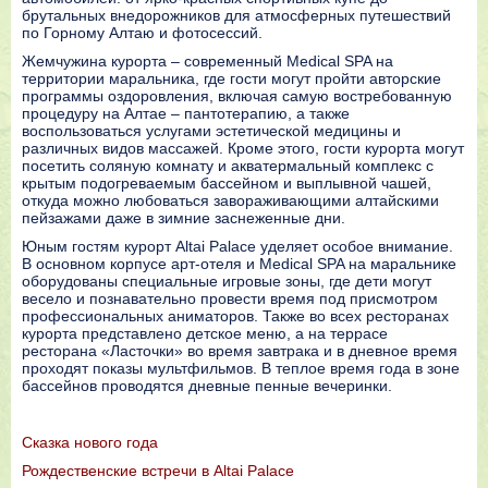
брутальных внедорожников для атмосферных путешествий
по Горному Алтаю и фотосессий.
Жемчужина курорта – современный Medical SPA на
территории маральника, где гости могут пройти авторские
программы оздоровления, включая самую востребованную
процедуру на Алтае – пантотерапию, а также
воспользоваться услугами эстетической медицины и
различных видов массажей. Кроме этого, гости курорта могут
посетить соляную комнату и акватермальный комплекс с
крытым подогреваемым бассейном и выплывной чашей,
откуда можно любоваться завораживающими алтайскими
пейзажами даже в зимние заснеженные дни.
Юным гостям курорт Altai Palace уделяет особое внимание.
В основном корпусе арт-отеля и Medical SPA на маральнике
оборудованы специальные игровые зоны, где дети могут
весело и познавательно провести время под присмотром
профессиональных аниматоров. Также во всех ресторанах
курорта представлено детское меню, а на террасе
ресторана «Ласточки» во время завтрака и в дневное время
проходят показы мультфильмов. В теплое время года в зоне
бассейнов проводятся дневные пенные вечеринки.
Сказка нового года
Рождественские встречи в Altai Palace