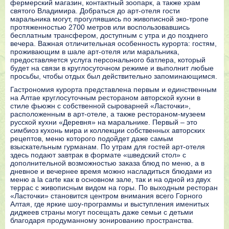
фермерский магазин, контактный зоопарк, а также храм
святого Владимира. Добраться до арт-отеля гости
маральника могут, прогулявшись по живописной эко-тропе
протяженностью 2700 метров или воспользовавшись
бесплатным трансфером, доступным с утра и до позднего
вечера. Важная отличительная особенность курорта: гостям,
проживающим в шале арт-отеля или маральника,
предоставляется услуга персонального батлера, который
будет на связи в круглосуточном режиме и выполнит любые
просьбы, чтобы отдых был действительно запоминающимся.
Гастрономия курорта представлена первым и единственным
на Алтае круглосуточным рестораном авторской кухни в
стиле фьюжн с собственной сыроварней «Ласточки»,
расположенным в арт-отеле, а также рестораном-музеем
русской кухни «Деревня» на маральнике. Первый – это
симбиоз кухонь мира и коллекции собственных авторских
рецептов, меню которого подойдет даже самым
взыскательным гурманам. По утрам для гостей арт-отеля
здесь подают завтрак в формате «шведский стол» с
дополнительной возможностью заказа блюд по меню, а в
дневное и вечернее время можно насладиться блюдами из
меню a la carte как в основном зале, так и на одной из двух
террас с живописным видом на горы. По выходным ресторан
«Ласточки» становится центром внимания всего Горного
Алтая, где яркие шоу-программы и выступления именитых
диджеев страны могут посещать даже семьи с детьми
благодаря продуманному зонированию пространства.