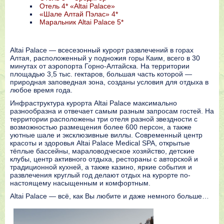
Отель 4* «Altai Palace»
«Шале Алтай Пэлас» 4*
Маральник Altai Palace 5*
Altai Palace — всесезонный курорт развлечений в горах
Алтая, расположенный у подножия горы Каим, всего в 30
минутах от аэропорта Горно-Алтайска. На территории
площадью 3,5 тыс. гектаров, большая часть которой —
природная заповедная зона, созданы условия для отдыха в
любое время года.
Инфраструктура курорта Altai Palace максимально
разнообразна и отвечает самым разным запросам гостей. На
территории расположены три отеля разной звездности с
возможностью размещения более 600 персон, а также
уютные шале и эксклюзивные виллы. Современный центр
красоты и здоровья Altai Palace Medical SPA, открытые
тёплые бассейны, мараловодческое хозяйство, детские
клубы, центр активного отдыха, рестораны с авторской и
традиционной кухней, а также казино, яркие события и
развлечения круглый год делают отдых на курорте по-
настоящему насыщенным и комфортным.
Altai Palace — всё, как Вы любите и даже немного больше…