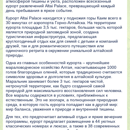
атмосферой тишины и уюта, расположен всесезонный
курорт развлечений Altai Palace, превращающий каждый
день пребывания в яркое событие.
Курорт Altai Palace находится у подножия горы Каим всего в
30 минутах от аэропорта Горно-Алтайска. На территории
курорта площадью 3,5 тыс. гектаров, большая часть которой
является природной заповедной зоной, создана
туристическая инфраструктура, предлагающая
круглогодичный отдых как для семей с детьми и компаний
друзей, так и для романтического путешествия или
одиночного ретрита в окружении уникальной алтайской
природы.
Одна из главных особенностей курорта – крупнейшее
мараловодческое хозяйство Алтая, насчитывающее 1000
голов благородных оленей, которые традиционно считаются
символом здоровья и долголетия в алтайской культуре.
Маральник занимает более 3 тыс. гектаров чистой,
нетронутой территории, как будто созданной самой
природой для максимального восстановления сил человека.
Все маралы содержатся в условиях, приближённых к
естественным. Это не зоопарк, а полноценная природная
среда, в которую гость курорта попадает как в другой мир:
мир баланса, уважения к природе и внутренней тишины.
Для тех, кто предпочитает активный отдых и яркие вечерние
программы, курорт предлагает размещение в 44 уютных
классических номерах и люксах, а также в 38 современных