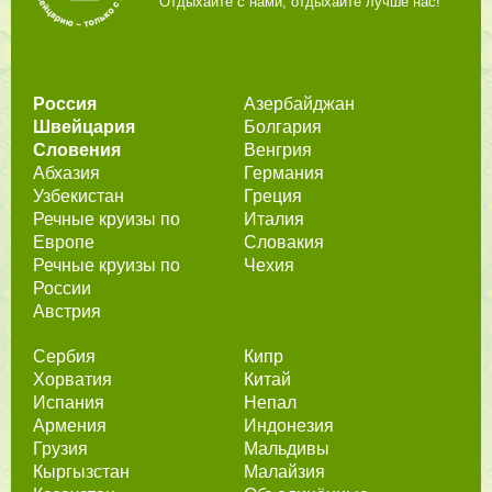
Отдыхайте с нами, отдыхайте лучше нас!
Россия
Азербайджан
Швейцария
Болгария
Словения
Венгрия
Абхазия
Германия
Узбекистан
Греция
Речные круизы по
Италия
Европе
Словакия
Речные круизы по
Чехия
России
Австрия
Сербия
Кипр
Хорватия
Китай
Испания
Непал
Армения
Индонезия
Грузия
Мальдивы
Кыргызстан
Малайзия