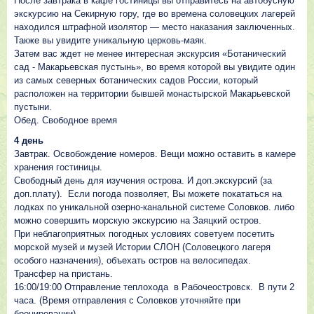
После завтрака в кафе гостиницы вы отправитесь на автобусную
экскурсию на Секирную гору, где во времена соловецких лагерей
находился штрафной изолятор — место наказания заключенных.
Также вы увидите уникальную церковь-маяк.
Затем вас ждет не менее интересная экскурсия «Ботанический
сад - Макарьевская пустынь», во время которой вы увидите один
из самых северных ботанических садов России, который
расположен на территории бывшей монастырской Макарьевской
пустыни.
Обед. Свободное время
4 день
Завтрак. Освобождение номеров. Вещи можно оставить в камере
хранения гостиницы.
Свободный день для изучения острова. И доп.экскурсий (за
доп.плату). Если погода позволяет, Вы можете покататься на
лодках по уникальной озерно-канальной системе Соловков. либо
можно совершить морскую экскурсию на Заяцкий остров.
При неблагоприятных погодных условиях советуем посетить
морской музей и музей Истории СЛОН (Соловецкого лагеря
особого назначения), объехать остров на велосипедах.
Трансфер на пристань.
16:00/19:00 Отправление теплохода в Рабочеостровск. В пути 2
часа. (Время отправления с Соловков уточняйте при
бронировании)