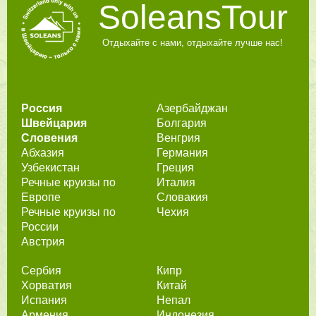
SoleansTour
Отдыхайте с нами, отдыхайте лучше нас!
Россия
Азербайджан
Швейцария
Болгария
Словения
Венгрия
Абхазия
Германия
Узбекистан
Греция
Речные круизы по
Италия
Европе
Словакия
Речные круизы по
Чехия
России
Австрия
Сербия
Кипр
Хорватия
Китай
Испания
Непал
Армения
Индонезия