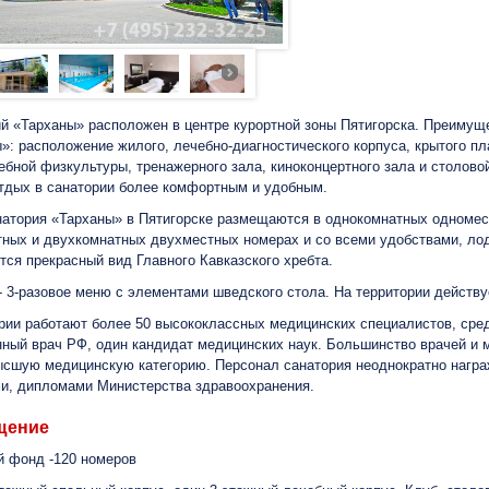
й «Тарханы» расположен в центре курортной зоны Пятигорска. Преимущ
»: расположение жилого, лечебно-диагностического корпуса, крытого пл
ебной физкультуры, тренажерного зала, киноконцертного зала и столовой
тдых в санатории более комфортным и удобным.
натория «Тарханы» в Пятигорске размещаются в однокомнатных одноме
ных и двухкомнатных двухместных номерах и со всеми удобствами, ло
тся прекрасный вид Главного Кавказского хребта.
- 3-разовое меню с элементами шведского стола. На территории действует
рии работают более 50 высококлассных медицинских специалистов, сре
ный врач РФ, один кандидат медицинских наук. Большинство врачей и 
сшую медицинскую категорию. Персонал санатория неоднократно нагр
и, дипломами Министерства здравоохранения.
щение
 фонд -120 номеров