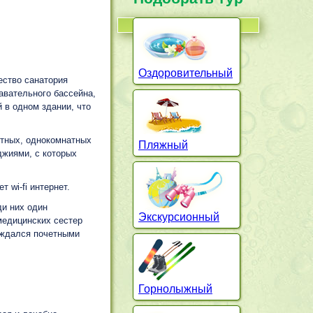
Оздоровительный
ество санатория
авательного бассейна,
 в одном здании, что
стных, однокомнатных
Пляжный
джиями, с которых
 wi-fi интернет.
ди них один
Экскурсионный
медицинских сестер
аждался почетными
Горнолыжный