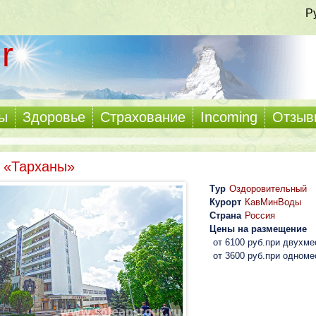
Р
r
ы
Здоровье
Страхование
Incoming
Отзыв
 «Тарханы»
Тур
Оздоровительный
Курорт
КавМинВоды
Страна
Россия
Цены на размещение
от 6100 руб.при двухм
от 3600 руб.при одном