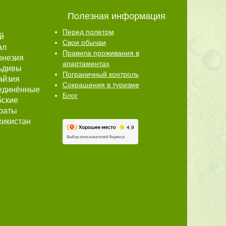
Полезная информация
р
Перед полетом
й
Свои обычаи
ал
Правила проживания в
онезия
апартаментах
ьдивы
Пограничный контроль
айзия
Сокращения в туризме
единённые
Блог
бские
раты
икистан