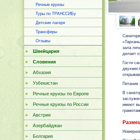
Речные круизы
Туры по ТРАНССИБу
Детские лагеря
Трансферы
Санатори
Отзывы
«Тарханы
зала леч
Швейцария
делает о
Словения
Гости са
двухмест
Абхазия
открывае
Узбекистан
Питание 
В санато
Речные круизы по Европе
заслужен
Речные круизы по России
имеют вы
грамотам
Австрия
Разме
Азербайджан
Номерной
Болгария