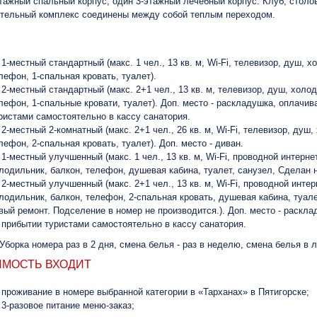
тажный спальный корпус, один 3-этажный лечебный корпус. Клуб, столов
тельный комплекс соединены между собой теплым переходом.
1-местный стандартный (макс. 1 чел., 13 кв. м, Wi-Fi, телевизор, душ, х
лефон, 1-спальная кровать, туалет).
2-местный стандартный (макс. 2+1 чел., 13 кв. м, телевизор, душ, холо
лефон, 1-спальные кровати, туалет). Доп. место - раскладушка, оплачив
ристами самостоятельно в кассу санатория.
2-местный 2-комнатный (макс. 2+1 чел., 26 кв. м, Wi-Fi, телевизор, душ,
лефон, 2-спальная кровать, туалет). Доп. место - диван.
1-местный улучшенный (макс. 1 чел., 13 кв. м, Wi-Fi, проводной интерне
лодильник, балкон, телефон, душевая кабина, туалет, санузел, Сделан н
2-местный улучшенный (макс. 2+1 чел., 13 кв. м, Wi-Fi, проводной интер
лодильник, балкон, телефон, 2-спальная кровать, душевая кабина, туал
вый ремонт. Подселение в номер не производится.). Доп. место - раскл
 прибытии туристами самостоятельно в кассу санатория.
Уборка номера раз в 2 дня, смена белья - раз в неделю, смена белья в 
ИМОСТЬ ВХОДИТ
проживание в номере выбранной категории в «Тарханах» в Пятигорске;
3-разовое питание меню-заказ;