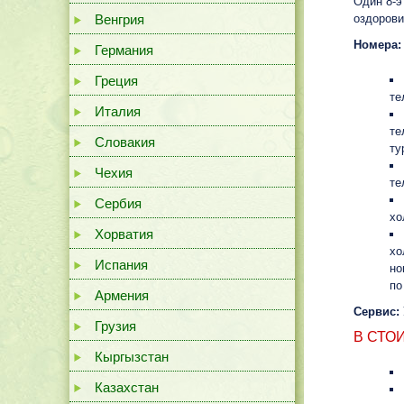
Один 8-э
Венгрия
оздорови
Номера:
Германия
Греция
те
Италия
те
Словакия
ту
Чехия
те
Сербия
хо
Хорватия
хо
Испания
но
по
Армения
Сервис:
Грузия
В СТО
Кыргызстан
Казахстан