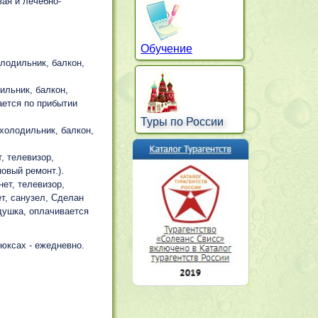
ая и лечебно-
Обучение
олодильник, балкон,
дильник, балкон,
ается по прибытии
Туры по России
 холодильник, балкон,
т, телевизор,
овый ремонт.).
нет, телевизор,
ет, санузел, Сделан
адушка, оплачивается
люксах - ежедневно.