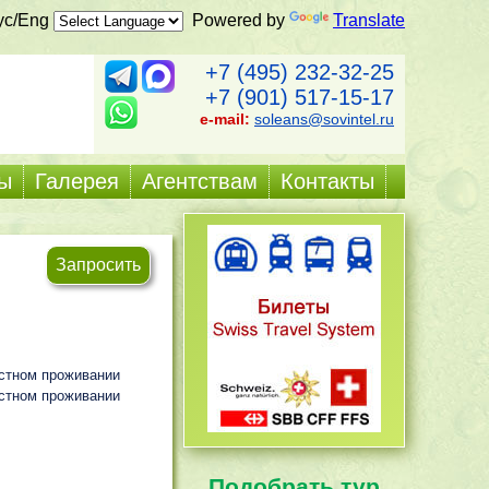
ус/Eng
Powered by
Translate
+7 (495) 232-32-25
+7 (901) 517-15-17
e-mail:
soleans@sovintel.ru
ы
Галерея
Агентствам
Контакты
Запросить
естном проживании
естном проживании
Подобрать тур