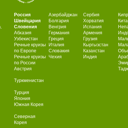
Россия
Азербайджан
Сербия
Кип
Швейцария
Болгария
Хорватия
Кита
Словения
Венгрия
Испания
Неп
.
Абхазия
Германия
Армения
Инд
Узбекистан
Греция
Грузия
Мал
Речные круизы
Италия
Кыргызстан
Мал
по Европе
Словакия
Казахстан
Объ
Речные круизы
Чехия
Индия
Ара
по России
Эми
Австрия
Тадж
Туркменистан
Турция
Япония
Южная Корея
Северная
Корея