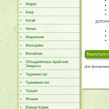
Индия
Кипр
Китай
ДОПОЛН
Непал
Индонезия
Мальдивы
Малайзия
Вернуться к
Объединённые Арабские
Эмираты
Для бронирован
Таджикистан
Туркменистан
Турция
Япония
Южная Корея