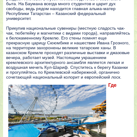
быта. На Баумана всегда много студентов и царит дух
свободы, ведь рядом находится главная альма-матер
Республики Татарстан – Казанский федеральный
университет.
Прикупив национальные сувениры (местную сладость чак-
чак, тюбетейку и магнитики с видами города), направляйтесь
к белокаменному Кремлю. Его стены помнят еще
прекрасную царицу Сююмбике и нашествие Ивана Грозного,
на территории захоронены великие татарские ханы. В
казанском Кремле проходят различные выставки и джазовые
вечера, работает музей. Настоящим украшением
кремлевского архитектурного ансамбля является легкая и
воздушная мечеть Кул-Шариф. Спуститесь к берегу Казанки
и прогуляйтесь по Кремлевской набережной, органично
сочетающей национальный колорит и европейский лоск.
Где