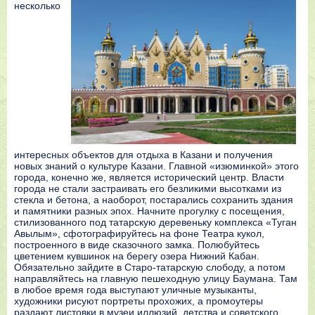
несколько
интересных объектов для отдыха в Казани и получения
новых знаний о культуре Казани. Главной «изюминкой» этого
города, конечно же, является исторический центр. Власти
города не стали застраивать его безликими высотками из
стекла и бетона, а наоборот, постарались сохранить здания
и памятники разных эпох. Начните прогулку с посещения,
стилизованного под татарскую деревеньку комплекса «Туган
Авылым», сфотографируйтесь на фоне Театра кукол,
построенного в виде сказочного замка. Полюбуйтесь
цветением кувшинок на берегу озера Нижний Кабан.
Обязательно зайдите в Старо-татарскую слободу, а потом
направляйтесь на главную пешеходную улицу Баумана. Там
в любое время года выступают уличные музыканты,
художники рисуют портреты прохожих, а промоутеры
раздают листовки в музеи иллюзий, детства и советского