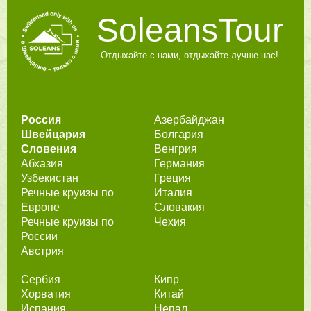
SoleansTour
Отдыхайте с нами, отдыхайте лучше нас!
Россия
Азербайджан
Швейцария
Болгария
Словения
Венгрия
Абхазия
Германия
Узбекистан
Греция
Речные круизы по
Италия
Европе
Словакия
Речные круизы по
Чехия
России
Австрия
Сербия
Кипр
Хорватия
Китай
Испания
Непал