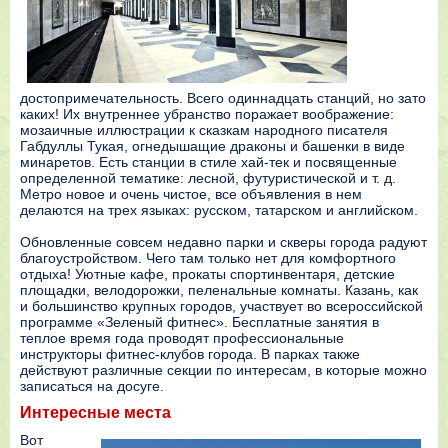
достопримечательность. Всего одиннадцать станций, но зато
каких! Их внутреннее убранство поражает воображение:
мозаичные иллюстрации к сказкам народного писателя
Габдуллы Тукая, огнедышащие драконы и башенки в виде
минаретов. Есть станции в стиле хай-тек и посвященные
определенной тематике: лесной, футуристической и т. д.
Метро новое и очень чистое, все объявления в нем
делаются на трех языках: русском, татарском и английском.
Обновленные совсем недавно парки и скверы города радуют
благоустройством. Чего там только нет для комфортного
отдыха! Уютные кафе, прокаты спортинвентаря, детские
площадки, велодорожки, пеленальные комнаты. Казань, как
и большинство крупных городов, участвует во всероссийской
программе «Зеленый фитнес». Бесплатные занятия в
теплое время года проводят профессиональные
инструкторы фитнес-клубов города. В парках также
действуют различные секции по интересам, в которые можно
записаться на досуге.
Интересные места
Вот