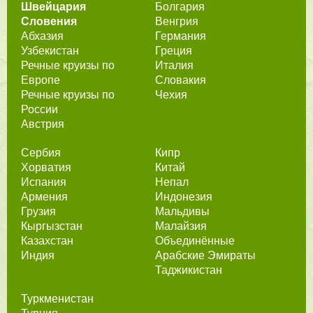
Швейцария
Болгария
Словения
Венгрия
Абхазия
Германия
Узбекистан
Греция
Речные круизы по
Италия
Европе
Словакия
Речные круизы по
Чехия
России
Австрия
Сербия
Кипр
Хорватия
Китай
Испания
Непал
Армения
Индонезия
Грузия
Мальдивы
Кыргызстан
Малайзия
Казахстан
Объединённые
Индия
Арабские Эмираты
Таджикистан
Туркменистан