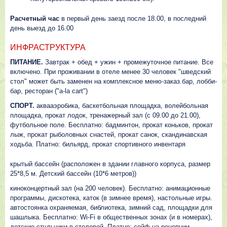
Расчетный час
в первый день заезд после 18.00, в последний
день выезд до 16.00
ИНФРАСТРУКТУРА
ПИТАНИЕ.
Завтрак + обед + ужин + промежуточное питание. Все
включено. При проживании в отеле менее 30 человек "шведский
стол" может быть заменен на комплексное меню-заказ.бар, лобби-
бар, ресторан ("a-la cart")
СПОРТ.
аквааэробика, баскетбольная площадка, волейбольная
площадка, прокат лодок, тренажерный зал (с 09.00 до 21.00),
футбольное поле. Бесплатно: бадминтон, прокат коньков, прокат
лыж, прокат рыболовных снастей, прокат санок, скандинавская
ходьба. Платно: бильярд, прокат спортивного инвентаря
крытый бассейн (расположен в здании главного корпуса, размер
25*8,5 м. Детский бассейн (10*6 метров))
киноконцертный зал (на 200 человек). Бесплатно: анимационные
программы, дискотека, каток (в зимнее время), настольные игры.
автостоянка охраняемая, библиотека, зимний сад, площадки для
шашлыка. Бесплатно: Wi-Fi в общественных зонах (и в номерах),
детские стульчики в столовой. Платно: сейф на рецепции