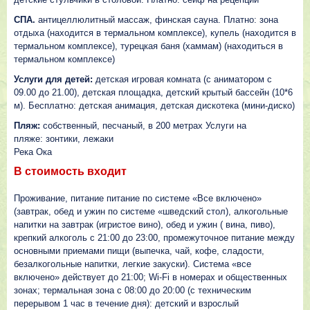
СПА.
антицеллюлитный массаж, финская сауна. Платно: зона
отдыха (находится в термальном комплексе), купель (находится в
термальном комплексе), турецкая баня (хаммам) (находиться в
термальном комплексе)
Услуги для детей:
детская игровая комната (с аниматором с
09.00 до 21.00), детская площадка, детский крытый бассейн (10*6
м). Бесплатно: детская анимация, детская дискотека (мини-диско)
Пляж:
собственный, песчаный, в 200 метрах Услуги на
пляже: зонтики, лежаки
Река Ока
В стоимость входит
Проживание, питание питание по системе «Все включено»
(завтрак, обед и ужин по системе «шведский стол), алкогольные
напитки на завтрак (игристое вино), обед и ужин ( вина, пиво),
крепкий алкоголь с 21:00 до 23:00, промежуточное питание между
основными приемами пищи (выпечка, чай, кофе, сладости,
безалкогольные напитки, легкие закуски). Система «все
включено» действует до 21:00; Wi-Fi в номерах и общественных
зонах; термальная зона с 08:00 до 20:00 (с техническим
перерывом 1 час в течение дня): детский и взрослый