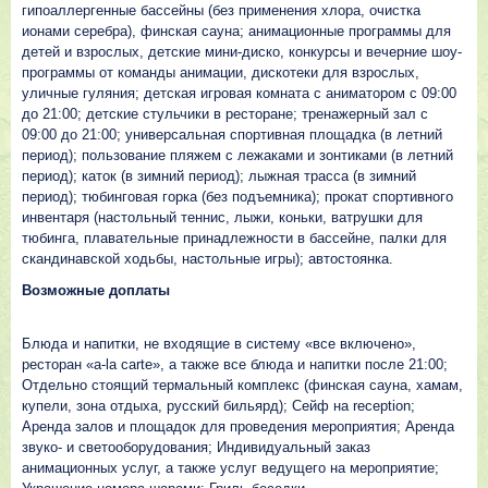
гипоаллергенные бассейны (без применения хлора, очистка
ионами серебра), финская сауна; анимационные программы для
детей и взрослых, детские мини-диско, конкурсы и вечерние шоу-
программы от команды анимации, дискотеки для взрослых,
уличные гуляния; детская игровая комната с аниматором с 09:00
до 21:00; детские стульчики в ресторане; тренажерный зал с
09:00 до 21:00; универсальная спортивная площадка (в летний
период); пользование пляжем с лежаками и зонтиками (в летний
период); каток (в зимний период); лыжная трасса (в зимний
период); тюбинговая горка (без подъемника); прокат спортивного
инвентаря (настольный теннис, лыжи, коньки, ватрушки для
тюбинга, плавательные принадлежности в бассейне, палки для
скандинавской ходьбы, настольные игры); автостоянка.
Возможные доплаты
Блюда и напитки, не входящие в систему «все включено»,
ресторан «a-la carte», а также все блюда и напитки после 21:00;
Отдельно стоящий термальный комплекс (финская сауна, хамам,
купели, зона отдыха, русский бильярд); Сейф на reception;
Аренда залов и площадок для проведения мероприятия; Аренда
звуко- и светооборудования; Индивидуальный заказ
анимационных услуг, а также услуг ведущего на мероприятие;