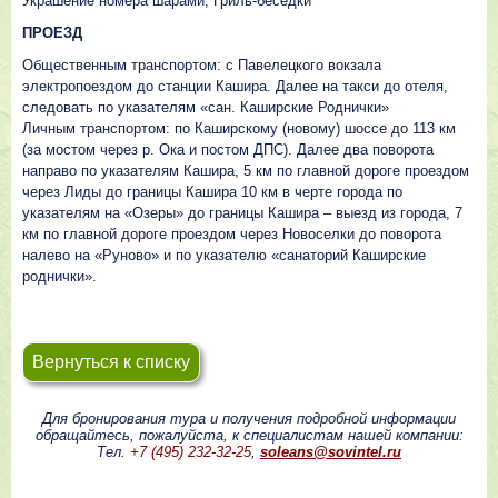
Украшение номера шарами; Гриль-беседки
ПРОЕЗД
Общественным транспортом: с Павелецкого вокзала
электропоездом до станции Кашира. Далее на такси до отеля,
следовать по указателям «сан. Каширские Роднички»
Личным транспортом: по Каширскому (новому) шоссе до 113 км
(за мостом через р. Ока и постом ДПС). Далее два поворота
направо по указателям Кашира, 5 км по главной дороге проездом
через Лиды до границы Кашира 10 км в черте города по
указателям на «Озеры» до границы Кашира – выезд из города, 7
км по главной дороге проездом через Новоселки до поворота
налево на «Руново» и по указателю «санаторий Каширские
роднички».
Вернуться к списку
Для бронирования тура и получения подробной информации
обращайтесь, пожалуйста, к специалистам нашей компании:
Тел.
+7 (495) 232-32-25
,
soleans@sovintel.ru