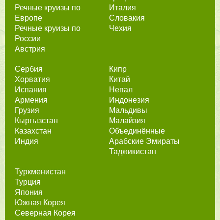
Речные круизы по
Италия
Европе
Словакия
Речные круизы по
Чехия
России
Австрия
Сербия
Кипр
Хорватия
Китай
Испания
Непал
Армения
Индонезия
Грузия
Мальдивы
Кыргызстан
Малайзия
Казахстан
Объединённые
Индия
Арабские Эмираты
Таджикистан
Туркменистан
Турция
Япония
Южная Корея
Северная Корея