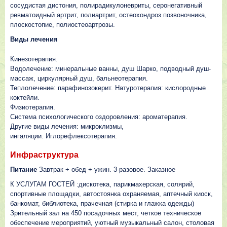
сосудистая дистония, полирадикулоневриты, серонегативный
ревматоидный артрит, полиартрит, остеохондроз позвоночника,
плоскостопие, полиостеоартрозы.
Виды лечения
Кинезотерапия.
Водолечение: минеральные ванны, душ Шарко, подводный душ-
массаж, циркулярный душ, бальнеотерапия.
Теплолечение: парафинозокерит. Натуротерапия: кислородные
коктейли.
Физиотерапия.
Система психологического оздоровления: ароматерапия.
Другие виды лечения: микроклизмы,
ингаляции. Иглорефлексотерапия.
Инфраструктура
Питание
Завтрак + обед + ужин. 3-разовое. Заказное
К УСЛУГАМ ГОСТЕЙ :дискотека, парикмахерская, солярий,
спортивные площадки, автостоянка охраняемая, аптечный киоск,
банкомат, библиотека, прачечная (стирка и глажка одежды)
Зрительный зал на 450 посадочных мест, четкое техническое
обеспечение мероприятий, уютный музыкальный салон, столовая