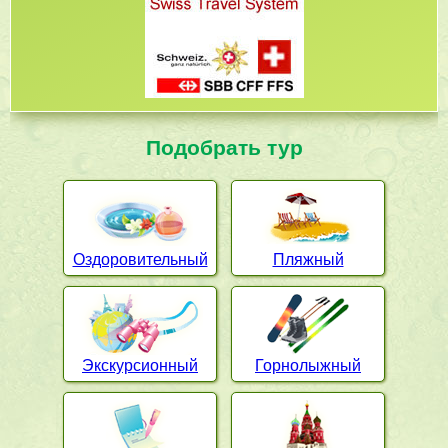
Подобрать тур
Оздоровительный
Пляжный
Экскурсионный
Горнолыжный