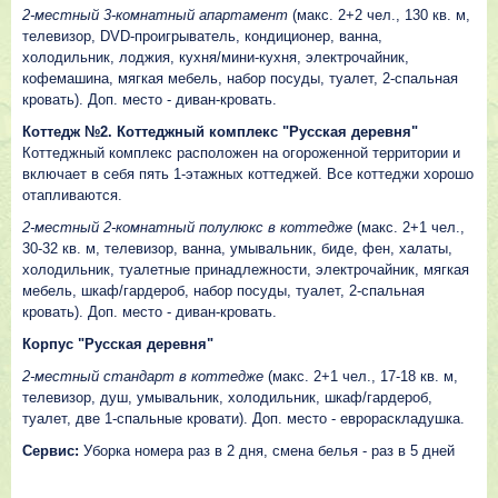
2-местный 3-комнатный апартамент
(макс. 2+2 чел., 130 кв. м,
телевизор, DVD-проигрыватель, кондиционер, ванна,
холодильник, лоджия, кухня/мини-кухня, электрочайник,
кофемашина, мягкая мебель, набор посуды, туалет, 2-спальная
кровать). Доп. место - диван-кровать.
Коттедж №2. Коттеджный комплекс "Русская деревня"
Коттеджный комплекс расположен на огороженной территории и
включает в себя пять 1-этажных коттеджей. Все коттеджи хорошо
отапливаются.
2-местный 2-комнатный полулюкс в коттедже
(макс. 2+1 чел.,
30-32 кв. м, телевизор, ванна, умывальник, биде, фен, халаты,
холодильник, туалетные принадлежности, электрочайник, мягкая
мебель, шкаф/гардероб, набор посуды, туалет, 2-спальная
кровать). Доп. место - диван-кровать.
Корпус "Русская деревня"
2-местный стандарт в коттедже
(макс. 2+1 чел., 17-18 кв. м,
телевизор, душ, умывальник, холодильник, шкаф/гардероб,
туалет, две 1-спальные кровати). Доп. место - еврораскладушка.
Сервис:
Уборка номера раз в 2 дня, смена белья - раз в 5 дней