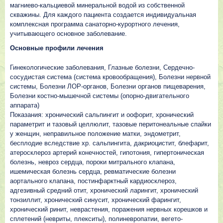
магниево-кальциевой минеральной водой из собственной
скважины. Для каждого пациента создается индивидуальная
комплексная программа санаторно-курортного лечения,
учитывающего основное заболевание.
Основные профили лечения
Гинекологические заболевания, Глазные болезни, Сердечно-
сосудистая система (система кровообращения), Болезни нервной
системы, Болезни ЛОР-органов, Болезни органов пищеварения,
Болезни костно-мышечной системы (опорно-двигательного
аппарата)
Показания: хронический сальпингит и оофорит, хронический
параметрит и тазовый целлюлит, тазовые перитонеальные спайки
у женщин, неправильное положение матки, эндометрит,
бесплодие вследствие хр. сальпингита, дакриоцистит, блефарит,
атеросклероз артерий конечностей, гипотония, гипертоническая
болезнь, невроз сердца, пороки митрaльного клaпaнa,
ишемическая болезнь сердца, ревматические болезни
аортального клапана, постинфарктный кардиосклероз,
адгезивный средний отит, хронический ларингит, хронический
тонзиллит, хронический синусит, хронический фарингит,
хронический ринит, неврастения, поражения нервных корешков и
сплетений (невриты, плекситы), полиневропатии, вегето-