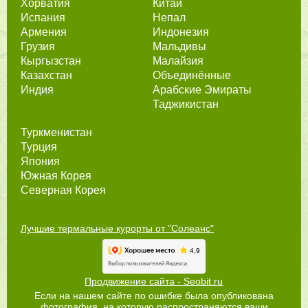
Хорватия
Китай
Испания
Непал
Армения
Индонезия
Грузия
Мальдивы
Кыргызстан
Малайзия
Казахстан
Объединённые
Индия
Арабские Эмираты
Таджикистан
Туркменистан
Турция
Япония
Южная Корея
Северная Корея
Лучшие термальные курорты от "Солеанс"
Продвижение сайта - Seobit.ru
Если на нашем сайте по ошибке была опубликована
фотография, на которую распространяются ваши