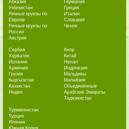
Абхазия
Германия
Узбекистан
Греция
Речные круизы по
Италия
Европе
Словакия
Речные круизы по
Чехия
России
Австрия
Сербия
Кипр
Хорватия
Китай
Испания
Непал
Армения
Индонезия
Грузия
Мальдивы
Кыргызстан
Малайзия
Казахстан
Объединённые
Индия
Арабские Эмираты
Таджикистан
Туркменистан
Турция
Япония
Южная Корея