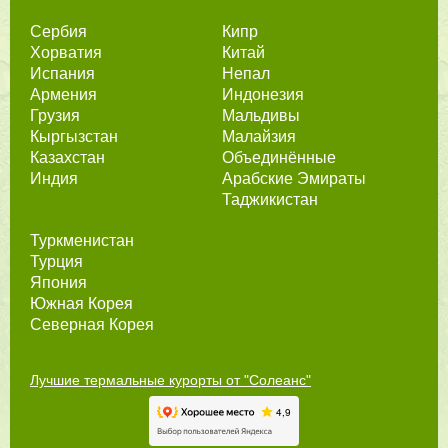
Сербия
Кипр
Хорватия
Китай
Испания
Непал
Армения
Индонезия
Грузия
Мальдивы
Кыргызстан
Малайзия
Казахстан
Объединённые
Индия
Арабские Эмираты
Таджикистан
Туркменистан
Турция
Япония
Южная Корея
Северная Корея
Лучшие термальные курорты от "Солеанс"