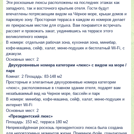
Эти роскошные люксы расположены на последних этажах как
западного, так и восточного крыльев отеля. Гости будут
впечатлены потрясающим видом на Чёрное море, крыши домов и
парковую зону. Просторная терраса в каждом из номеров делает
их прекрасным местом для отдыха. Вам понравится встречать
рассвет и провожать закат, уединившись на террасе этого
великолепного номера
В номере: отдельная рабочая зона, кухонная зона, минибар,
кофе-машина, сейф, халат, меню-подушек и бесплатный Wi-Fi, с
джакузи.
Основных мест: 2
Двухуровневые номера категории «люкс» с видом на море /
парк
Комнат: 2 Площадь: 83-148 м2
Просторные и элегантные двухуровневые номера категории
«люкс», расположенные в главном здании отеля, подарят вам
незабываемый вид на Черное море, бассейн и парк
В номере: минибар, кофе-машина, сейф, халат, меню-подушек и
интернет Wi-Fi
Основных мест: 2
«Президентский люкс»
Площадь: 153 м2, терраса 180 м2
Непревзойдённая роскошь президентского люкса была создана
для неповторимых моментов жизни. Приемное фойе, грандиозная