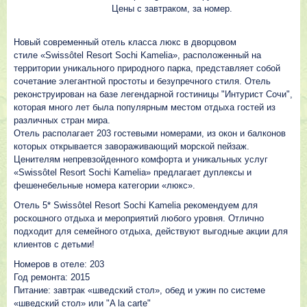
Цены с завтраком, за номер.
Новый современный отель класса люкс в дворцовом
стиле «Swissôtel Resort Sochi Kamelia», расположенный на
территории уникального природного парка, представляет собой
сочетание элегантной простоты и безупречного стиля. Отель
реконструирован на базе легендарной гостиницы "Интурист Сочи",
которая много лет была популярным местом отдыха гостей из
различных стран мира.
Отель располагает 203 гостевыми номерами, из окон и балконов
которых открывается завораживающий морской пейзаж.
Ценителям непревзойденного комфорта и уникальных услуг
«Swissôtel Resort Sochi Kamelia» предлагает дуплексы и
фешенебельные номера категории «люкс».
Отель 5* Swissôtel Resort Sochi Kamelia рекомендуем для
роскошного отдыха и мероприятий любого уровня. Отлично
подходит для семейного отдыха, действуют выгодные акции для
клиентов с детьми!
Номеров в отеле: 203
Год ремонта: 2015
Питание: завтрак «шведский стол», обед и ужин по системе
«шведский стол» или "A la carte"