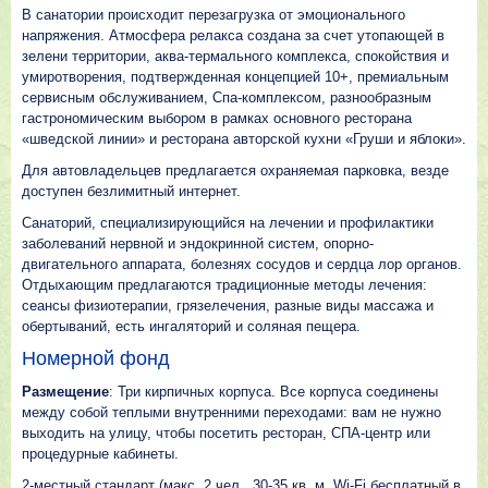
В санатории происходит перезагрузка от эмоционального
напряжения. Атмосфера релакса создана за счет утопающей в
зелени территории, аква-термального комплекса, спокойствия и
умиротворения, подтвержденная концепцией 10+, премиальным
сервисным обслуживанием, Спа-комплексом, разнообразным
гастрономическим выбором в рамках основного ресторана
«шведской линии» и ресторана авторской кухни «Груши и яблоки».
Для автовладельцев предлагается охраняемая парковка, везде
доступен безлимитный интернет.
Санаторий, специализирующийся на лечении и профилактики
заболеваний нервной и эндокринной систем, опорно-
двигательного аппарата, болезнях сосудов и сердца лор органов.
Отдыхающим предлагаются традиционные методы лечения:
сеансы физиотерапии, грязелечения, разные виды массажа и
обертываний, есть ингаляторий и соляная пещера.
Номерной фонд
Размещение
: Три кирпичных корпуса. Все корпуса соединены
между собой теплыми внутренними переходами: вам не нужно
выходить на улицу, чтобы посетить ресторан, СПА-центр или
процедурные кабинеты.
2-местный стандарт (макс. 2 чел., 30-35 кв. м, Wi-Fi бесплатный в