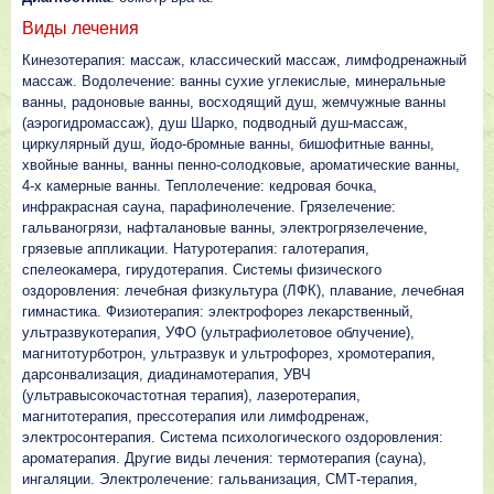
Виды лечения
Кинезотерапия: массаж, классический массаж, лимфодренажный
массаж. Водолечение: ванны сухие углекислые, минеральные
ванны, радоновые ванны, восходящий душ, жемчужные ванны
(аэрогидромассаж), душ Шарко, подводный душ-массаж,
циркулярный душ, йодо-бромные ванны, бишофитные ванны,
хвойные ванны, ванны пенно-солодковые, ароматические ванны,
4-х камерные ванны. Теплолечение: кедровая бочка,
инфракрасная сауна, парафинолечение. Грязелечение:
гальваногрязи, нафталановые ванны, электрогрязелечение,
грязевые аппликации. Натуротерапия: галотерапия,
спелеокамера, гирудотерапия. Системы физического
оздоровления: лечебная физкультура (ЛФК), плавание, лечебная
гимнастика. Физиотерапия: электрофорез лекарственный,
ультразвукотерапия, УФО (ультрафиолетовое облучение),
магнитотурботрон, ультразвук и ультрофорез, хромотерапия,
дарсонвализация, диадинамотерапия, УВЧ
(ультравысокочастотная терапия), лазеротерапия,
магнитотерапия, прессотерапия или лимфодренаж,
электросонтерапия. Система психологического оздоровления:
ароматерапия. Другие виды лечения: термотерапия (сауна),
ингаляции. Электролечение: гальванизация, СМТ-терапия,