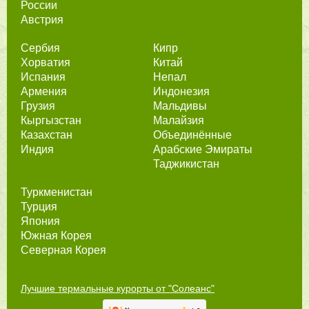
России
Австрия
Сербия
Кипр
Хорватия
Китай
Испания
Непал
Армения
Индонезия
Грузия
Мальдивы
Кыргызстан
Малайзия
Казахстан
Объединённые
Индия
Арабские Эмираты
Таджикистан
Туркменистан
Турция
Япония
Южная Корея
Северная Корея
Лучшие термальные курорты от "Солеанс"