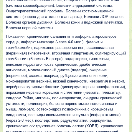
(система кровообращения), Болезни эндокринной системы,
Общетерапевтический профиль, Болезни костно-мышечной
системы (опорно-двигательного аппарата), Болезни ЛОР-органов,
Болезни органов дыхания, Болезни кожи и подкожной клетчатки,
Болезни нервной системы.
Показания: хронический сальпингит и оофорит, атеросклероз
сердца, инфаркт миокарда (через 4-6 мес.), флебит и
тромбофлебит, варикозное расширение вен, эссенциальная
(первичная) гипертензия, вторичная гипертензия, облитерирующий
тромбангиит (болезнь Бюргера), эндартериит, гипотензия,
венозная недостаточность хроническая, диабетическая
ангиопатия, молочнокислый диатез (подагра), ожирение
(первичное), экзема, псориаз, рубцовые изменения кожи,
мононевропатии верхней, нижней конечности, невралгия и неврит,
цереброваскулярные болезни (дисциркуляторная энцефалопатия),
поражения нервных корешков и сплетений (невриты, плекситы),
синдром Рейно, мигрень, полиневропатии, синдром хронической
усталости, полиневрит, болезни нервно-мышечного синапса и
мышц, люмбаго, остеохондроз позвоночника с корешковым
синдромом, все виды ишемического инсульта (инфаркта мозга)
(через 2-3 мес), последствия, радукулопатия, радикулиты,
хроническая обструктивная болезнь легких (ХОБЛ), хроническая
легочная недостаточность вследствие операции, хронический