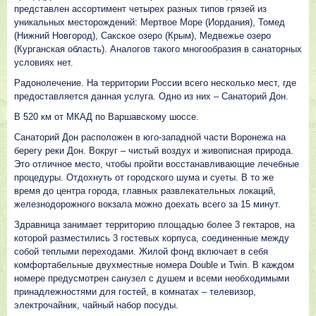
представлен ассортимент четырех разных типов грязей из
уникальных месторождений: Мертвое Море (Иордания), Томед
(Нижний Новгород), Сакское озеро (Крым), Медвежье озеро
(Курганская область). Аналогов такого многообразия в санаторных
условиях нет.
Радонолечение. На территории России всего несколько мест, где
предоставляется данная услуга. Одно из них – Санаторий Дон.
В 520 км от МКАД по Варшавскому шоссе.
Санаторий Дон расположен в юго-западной части Воронежа на
берегу реки Дон. Вокруг – чистый воздух и живописная природа.
Это отличное место, чтобы пройти восстанавливающие лечебные
процедуры. Отдохнуть от городского шума и суеты. В то же
время до центра города, главных развлекательных локаций,
железнодорожного вокзала можно доехать всего за 15 минут.
Здравница занимает территорию площадью более 3 гектаров, на
которой разместились 3 гостевых корпуса, соединенные между
собой теплыми переходами. Жилой фонд включает в себя
комфортабельные двухместные номера Double и Twin. В каждом
номере предусмотрен санузел с душем и всеми необходимыми
принадлежностями для гостей, в комнатах – телевизор,
электрочайник, чайный набор посуды.