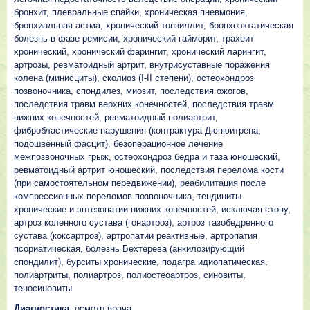
бронхит, плевральные спайки, хроническая пневмония,
бронхиальная астма, хронический тонзиллит, бронхоэктатическая
болезнь в фазе ремисии, хронический гайморит, трахеит
хронический, хронический фарингит, хронический ларингит,
артрозы, ревматоидный артрит, внутрисуставные поражения
колена (минисциты), сколиоз (I-II степени), остеохондроз
позвоночника, спондилез, миозит, последствия ожогов,
последствия травм верхних конечностей, последствия травм
нижних конечностей, ревматоидный полиартрит,
фибробластические нарушения (контрактура Дюпюитрена,
подошвенный фасцит), безоперационное лечение
межпозвоночных грыж, остеохондроз бедра и таза юношеский,
ревматоидный артрит юношеский, последствия перелома кости
(при самостоятельном передвижении), реабилитация после
компрессионных переломов позвоночника, тендиниты
хронические и энтезопатии нижних конечностей, исключая стопу,
артроз коленного сустава (гонартроз), артроз тазобедренного
сустава (коксартроз), артропатии реактивные, артропатия
псориатическая, болезнь Бехтерева (анкилозирующий
спондилит), бурситы хронические, подагра идиопатическая,
полиартриты, полиартроз, полиостеоартроз, синовиты,
теносиновиты
Диагностика
: осмотр врача.