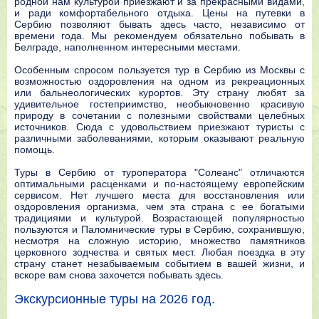
родной нам культурой приезжают и за прекрасными видами,
и ради комфортабельного отдыха. Цены на путевки в
Сербию позволяют бывать здесь часто, независимо от
времени года. Мы рекомендуем обязательно побывать в
Белграде, наполненном интересными местами.
Особенным спросом пользуется тур в Сербию из Москвы с
возможностью оздоровления на одном из рекреационных
или бальнеологических курортов. Эту страну любят за
удивительное гостеприимство, необыкновенно красивую
природу в сочетании с полезными свойствами целебных
источников. Сюда с удовольствием приезжают туристы с
различными заболеваниями, которым оказывают реальную
помощь.
Туры в Сербию от туроператора "Солеанс" отличаются
оптимальными расценками и по-настоящему европейским
сервисом. Нет лучшего места для восстановления или
оздоровления организма, чем эта страна с ее богатыми
традициями и культурой. Возрастающей популярностью
пользуются и Паломнические туры в Сербию, сохранившую,
несмотря на сложную историю, множество памятников
церковного зодчества и святых мест. Любая поездка в эту
страну станет незабываемым событием в вашей жизни, и
вскоре вам снова захочется побывать здесь.
Экскурсионные туры на 2026 год.