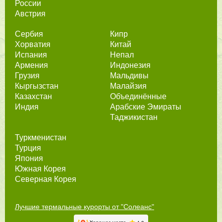
России
Австрия
Сербия
Кипр
Хорватия
Китай
Испания
Непал
Армения
Индонезия
Грузия
Мальдивы
Кыргызстан
Малайзия
Казахстан
Объединённые
Индия
Арабские Эмираты
Таджикистан
Туркменистан
Турция
Япония
Южная Корея
Северная Корея
Лучшие термальные курорты от "Солеанс"