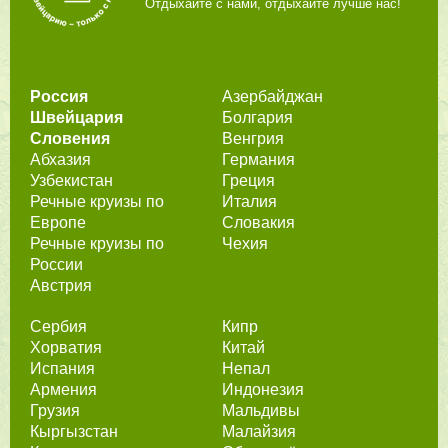
Отдыхайте с нами, отдыхайте лучше нас!
Россия
Азербайджан
Швейцария
Болгария
Словения
Венгрия
Абхазия
Германия
Узбекистан
Греция
Речные круизы по
Италия
Европе
Словакия
Речные круизы по
Чехия
России
Австрия
Сербия
Кипр
Хорватия
Китай
Испания
Непал
Армения
Индонезия
Грузия
Мальдивы
Кыргызстан
Малайзия