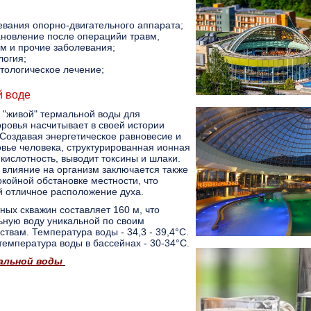
евания опорно-двигательного аппарата;
ановление после операцийи травм,
м и прочие заболевания;
логия;
тологическое лечение;
й воде
 "живой" термальной воды для
ровья насчитывает в своей истории
 Создавая энергетическое равновесие и
вье человека, структурированная ионная
кислотность, выводит токсины и шлаки.
 влияние на организм заключается также
окойной обстановке местности, что
й отличное расположение духа.
ных скважин составляет 160 м, что
ьную воду уникальной по своим
твам. Температура воды - 34,3 - 39,4°C.
емпература воды в бассейнах - 30-34°C.
альной воды