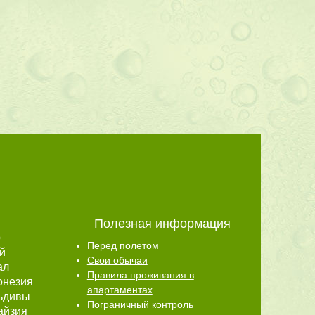
Полезная информация
р
Перед полетом
й
Свои обычаи
ал
Правила проживания в
онезия
апартаментах
ьдивы
Пограничный контроль
айзия