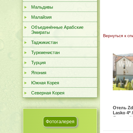
Мальдивы
Малайзия
Объединённые Арабские
Эмираты
Вернутьcя к сп
Таджикистан
Туркменистан
Турция
Япония
Южная Корея
Северная Корея
Отель Zdr
Lasko 4*
Лашко 4*
Фотогалерея