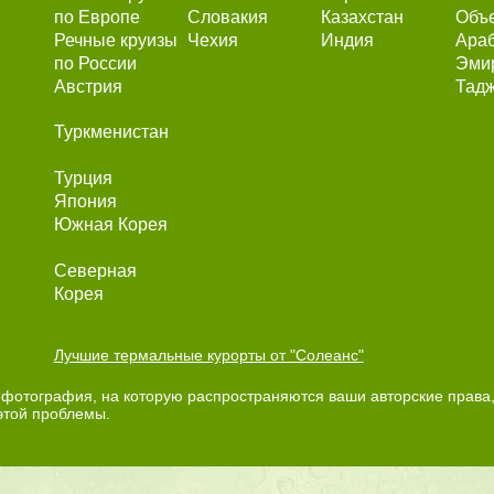
по Европе
Словакия
Казахстан
Объ
Речные круизы
Чехия
Индия
Ара
по России
Эми
Австрия
Тадж
Туркменистан
Турция
Япония
Южная Корея
Северная
Корея
Лучшие термальные курорты от "Солеанс"
фотография, на которую распространяются ваши авторские права,
этой проблемы.