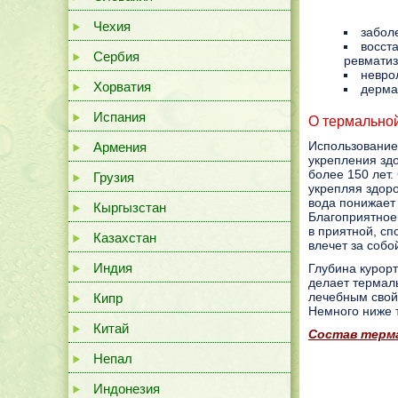
Чехия
забол
восст
Сербия
ревматиз
невро
Хорватия
дерма
Испания
О термально
Использование
Армения
укрепления здо
более 150 лет.
Грузия
укрепляя здоро
вода понижает 
Кыргызстан
Благоприятное
в приятной, сп
Казахстан
влечет за собо
Индия
Глубина курорт
делает термал
лечебным свойс
Кипр
Немного ниже т
Китай
Состав терм
Непал
Индонезия