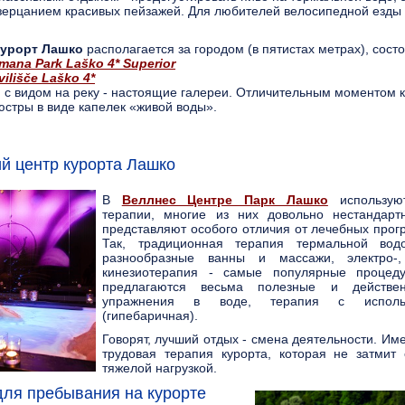
озерцанием красивых пейзажей. Для любителей велосипедной езды
курорт Лашко
располагается за городом (в пятистах метрах), состо
mana Park Laško 4* Superior
ilišče Laško 4*
 с видом на реку - настоящие галереи. Отличительным моментом 
юстры в виде капелек «живой воды».
й центр курорта Лашко
В
Веллнес Центре Парк Л
ашко
использую
терапии, многие из них довольно нестандар
представляют особого отличия от лечебных прог
Так, традиционная терапия термальной водо
разнообразные ванны и массажи, электро-,
кинезиотерапия - самые популярные процед
предлагаются весьма полезные и действен
упражнения в воде, терапия с использ
(гипебаричная).
Говорят, лучший отдых - смена деятельности. Им
трудовая терапия курорта, которая не затмит 
тяжелой нагрузкой.
для пребывания на курорте