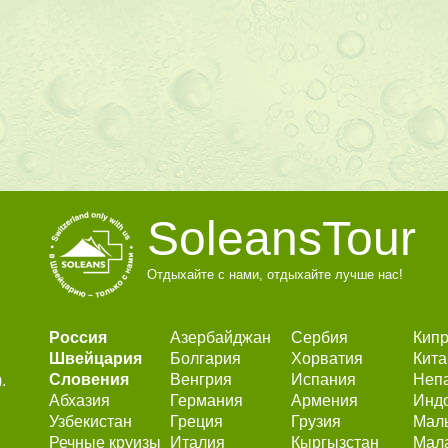
SoleansTour
Отдыхайте с нами, отдыхайте лучше нас!
Россия
Азербайджан
Сербия
Кип
Швейцария
Болгария
Хорватия
Кита
Словения
Венгрия
Испания
Неп
.
Абхазия
Германия
Армения
Инд
Узбекистан
Греция
Грузия
Мал
Речные круизы
Италия
Кыргызстан
Мал