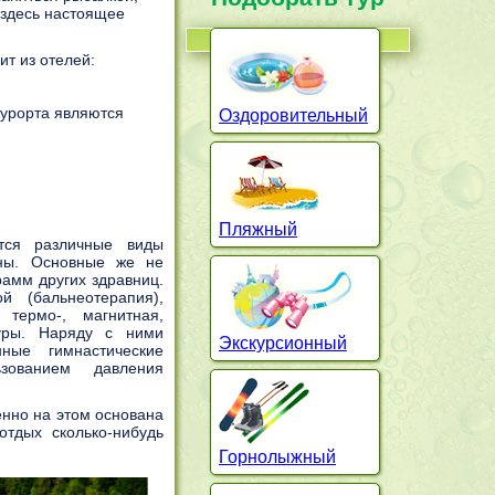
 здесь настоящее
ит из отелей:
курорта являются
Оздоровительный
Пляжный
тся различные виды
тны. Основные же не
рамм других здравниц.
й (бальнеотерапия),
 термо-, магнитная,
уры. Наряду с ними
Экскурсионный
ные гимнастические
ованием давления
енно на этом основана
отдых сколько-нибудь
Горнолыжный