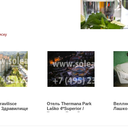
иску
avilisce
Отeль Thermana Park
Веллне
 / Здравилище
Laško 4*Superior /
Лашко
Термана Парк Лашко
4*S