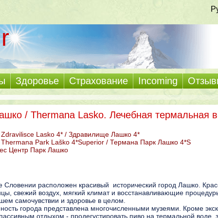
Р
r
ы
Здоровье
Страхование
Incoming
Отзыв
ашко / Thermana Lasko. Лечебная термальная 
Zdravilisce Lasko 4* / Здравилище Лашко 4*
 Thermana Park Laško 4*Superior / Термана Парк Лашко 4*S
ес Центр Парк Лашко
е Словении расположен красивый исторический город Лашко. Крас
ицы, свежий воздух, мягкий климат и восстанавливающие процедур
шем самочувствии и здоровье в целом.
нность города представлена многочисленными музеями. Кроме экс
пассивным отдыхом - продегустировать пиво на термальной воде, 