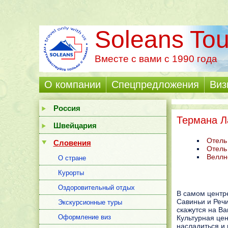
Soleans Tou
Вместе с вами с 1990 года
О компании
Cпецпредложения
Виз
Россия
Термана Л
Швейцария
Отель 
Словения
Отeль
Веллн
О стране
Курорты
Оздоровительный отдых
В самом центр
Савиньи и Реч
Экскурсионные туры
скажутся на Ва
Оформление виз
Культурная це
насладиться и 