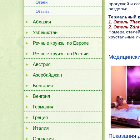
Отели
прогулкой и с
раздолье.
Отзывы
Термальный 
Абхазия
1. Отель Ther
2. Отель Zdrav
Номера отелей
Узбекистан
хрустальные л
Речные круизы по Европе
Речные круизы по России
Медицински
Австрия
Азербайджан
Болгария
Венгрия
Германия
Греция
Италия
Показания 
Словакия