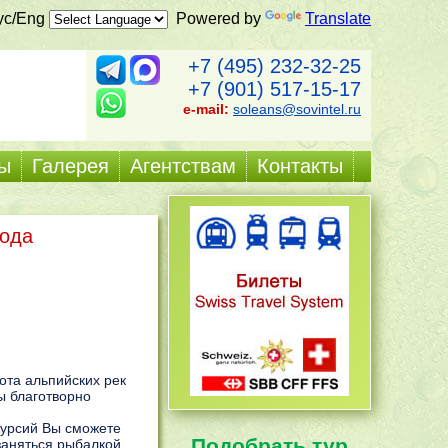
ус/Eng
Powered by
Translate
+7 (495) 232-32-25
+7 (901) 517-15-17
e-mail:
soleans@sovintel.ru
ы
Галерея
Агентствам
Контакты
вода
ота альпийских рек
ы благотворно
курсий Вы сможете
Подобрать тур
заняться рыбалкой,