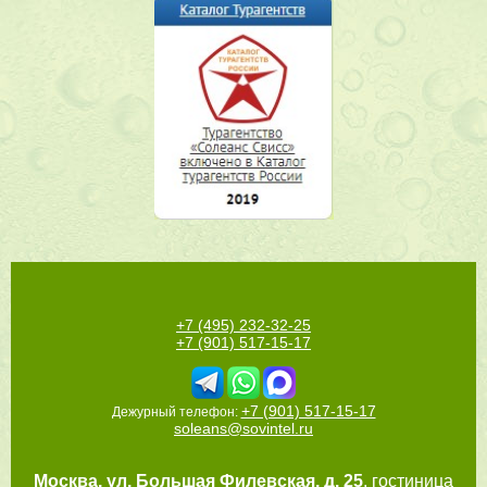
+7 (495) 232-32-25
+7 (901) 517-15-17
+7 (901) 517-15-17
Дежурный телефон:
soleans@sovintel.ru
Москва
,
ул. Большая Филевская, д. 25
, гостиница