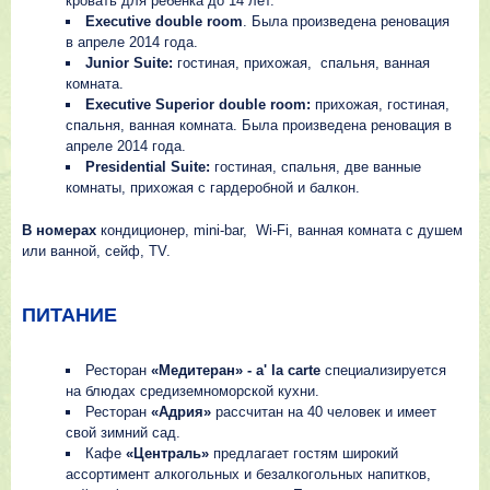
кровать для ребенка до 14 лет.
Executive double room
. Была произведена реновация
в апреле 2014 года.
Junior Suite:
гостиная, прихожая, спальня, ванная
комната.
Executive Superior double room:
прихожая, гостиная,
спальня, ванная комната. Была произведена реновация в
апреле 2014 года.
Presidential Suite:
гостиная, спальня, две ванные
комнаты, прихожая с гардеробной и балкон.
В номерах
кондиционер, mini-bar, Wi-Fi, ванная комната c душем
или ванной, сейф, TV.
ПИТАНИЕ
Ресторан
«Медитеран» - a' la carte
специализируется
на блюдах средиземноморской кухни.
Ресторан
«Адрия»
рассчитан на 40 человек и имеет
свой зимний сад.
Кафе
«Централь»
предлагает гостям широкий
ассортимент алкогольных и безалкогольных напитков,