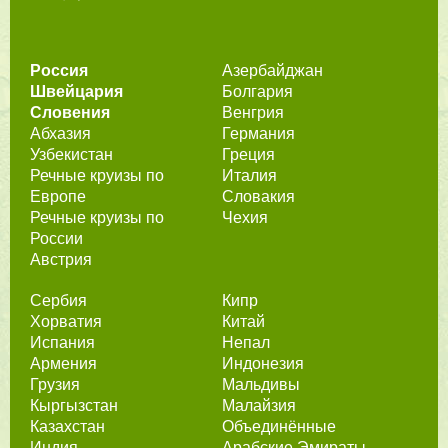
Россия
Азербайджан
Швейцария
Болгария
Словения
Венгрия
Абхазия
Германия
Узбекистан
Греция
Речные круизы по
Италия
Европе
Словакия
Речные круизы по
Чехия
России
Австрия
Сербия
Кипр
Хорватия
Китай
Испания
Непал
Армения
Индонезия
Грузия
Мальдивы
Кыргызстан
Малайзия
Казахстан
Объединённые
Индия
Арабские Эмираты