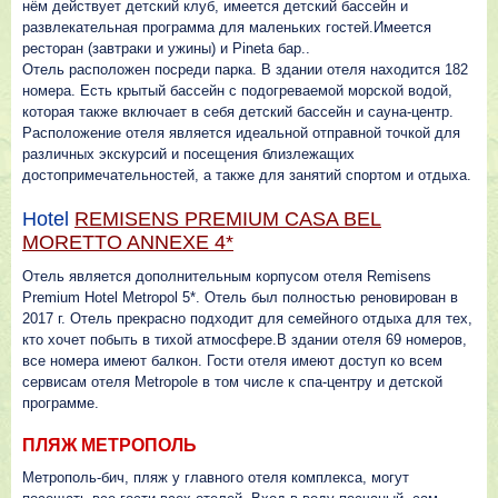
нём действует детский клуб, имеется детский бассейн и
развлекательная программа для маленьких гостей.Имеется
ресторан (завтраки и ужины) и Pineta бар..
Отель расположен посреди парка. В здании отеля находится 182
номера. Есть крытый бассейн с подогреваемой морской водой,
которая также включает в себя детский бассейн и сауна-центр.
Расположение отеля является идеальной отправной точкой для
различных экскурсий и посещения близлежащих
достопримечательностей, а также для занятий спортом и отдыха.
Hotel
REMISENS PREMIUM CASA BEL
MORETTO ANNEXE 4*
Отель является дополнительным корпусом отеля Remisens
Premium Hotel Metropol 5*. Отель был полностью реновирован в
2017 г. Отель прекрасно подходит для семейного отдыха для тех,
кто хочет побыть в тихой атмосфере.В здании отеля 69 номеров,
все номера имеют балкон. Гости отеля имеют доступ ко всем
сервисам отеля Metropole в том числе к спа-центру и детской
программе.
ПЛЯЖ МЕТРОПОЛЬ
Метрополь-бич, пляж у главного отеля комплекса, могут