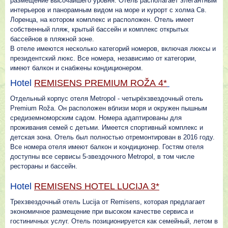
размещение высочайшего уровня. Отель располагает элегантным
интерьеров и панорамным видом на море и курорт с холма Св.
Лоренца, на котором комплекс и расположен. Отель имеет
собственный пляж, крытый бассейн и комплекс открытых
бассейнов в пляжной зоне.
В отеле имеются несколько категорий номеров, включая люксы и
президентский люкс. Все номера, независимо от категории,
имеют балкон и снабжены кондиционером.
Hotel
REMISENS PREMIUM ROŽА 4*
Отдельный корпус отеля Metropol - четырёхзвездочный отель
Premium Roža. Он расположен вблизи моря и окружен пышным
средиземноморским садом. Номера адаптированы для
проживания семей с детьми. Имеется спортивный комплекс и
детская зона. Отель был полностью отремонтирован в 2016 году.
Все номера отеля имеют балкон и кондиционер. Гостям отеля
доступны все сервисы 5-звездочного Metropol, в том числе
рестораны и бассейн.
Hotel
REMISENS HOTEL LUCIJA 3*
Трехзвездочный отель Lucija от Remisens, которая предлагает
экономичное размещение при высоком качестве сервиса и
гостиничных услуг. Отель позиционируется как семейный, летом в