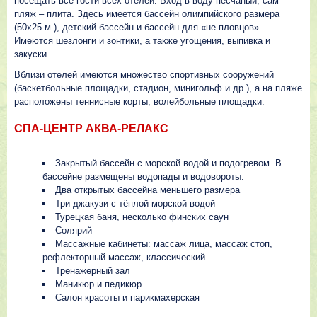
посещать все гости всех отелей. Вход в воду песчаный, сам
пляж – плита. Здесь имеется бассейн олимпийского размера
(50х25 м.), детский бассейн и бассейн для «не-пловцов».
Имеются шезлонги и зонтики, а также угощения, выпивка и
закуски.
Вблизи отелей имеются множество спортивных сооружений
(баскетбольные площадки, стадион, минигольф и др.), а на пляже
расположены теннисные корты, волейбольные площадки.
СПА-ЦЕНТР АКВА-РЕЛАКС
Закрытый бассейн с морской водой и подогревом. В
бассейне размещены водопады и водовороты.
Два открытых бассейна меньшего размера
Три джакузи с тёплой морской водой
Турецкая баня, несколько финских саун
Солярий
Массажные кабинеты: массаж лица, массаж стоп,
рефлекторный массаж, классический
Тренажерный зал
Маникюр и педикюр
Салон красоты и парикмахерская