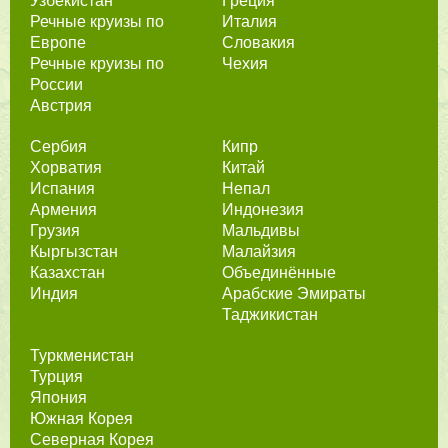
Узбекистан
Греция
Речные круизы по
Италия
Европе
Словакия
Речные круизы по
Чехия
России
Австрия
Сербия
Кипр
Хорватия
Китай
Испания
Непал
Армения
Индонезия
Грузия
Мальдивы
Кыргызстан
Малайзия
Казахстан
Объединённые
Индия
Арабские Эмираты
Таджикистан
Туркменистан
Турция
Япония
Южная Корея
Северная Корея