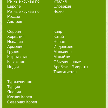
Речные круизы по
Италия
Европе
Словакия
Речные круизы по
Чехия
России
Австрия
Сербия
Кипр
Хорватия
Китай
Испания
Непал
Армения
Индонезия
Грузия
Мальдивы
Кыргызстан
Малайзия
Казахстан
Объединённые
Индия
Арабские Эмираты
Таджикистан
Туркменистан
Турция
Япония
Южная Корея
Северная Корея