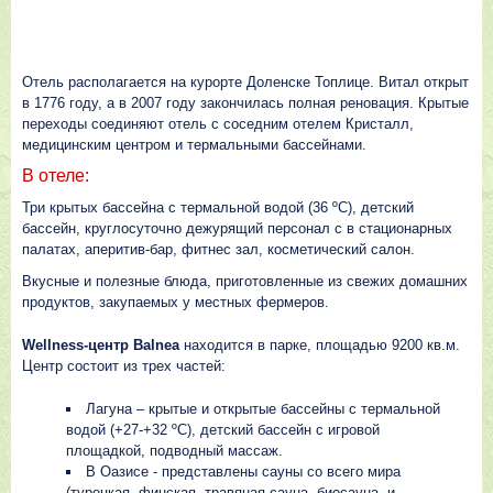
Отель располагается на курорте Доленске Топлице. Витал открыт
в 1776 году, а в 2007 году закончилась полная реновация. Крытые
переходы соединяют отель с соседним отелем Кристалл,
медицинским центром и термальными бассейнами.
В отеле:
Три крытых бассейна с термальной водой (36 ºC), детский
бассейн, круглосуточно дежурящий персонал с в стационарных
палатах, аперитив-бар, фитнес зал, косметический салон.
Вкусные и полезные блюда, приготовленные из свежих домашних
продуктов, закупаемых у местных фермеров.
Wellness-центр Balnea
находится в парке, площадью 9200 кв.м.
Центр состоит из трех частей:
Лагуна – крытые и открытые бассейны с термальной
водой (+27-+32 ºC), детский бассейн с игровой
площадкой, подводный массаж.
В Оазисе - представлены сауны со всего мира
(турецкая, финская, травяная сауна, биосауна, и