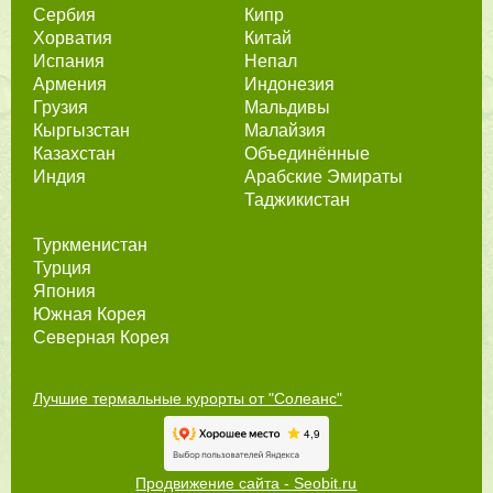
Сербия
Кипр
Хорватия
Китай
Испания
Непал
Армения
Индонезия
Грузия
Мальдивы
Кыргызстан
Малайзия
Казахстан
Объединённые
Индия
Арабские Эмираты
Таджикистан
Туркменистан
Турция
Япония
Южная Корея
Северная Корея
Лучшие термальные курорты от "Солеанс"
Продвижение сайта - Seobit.ru