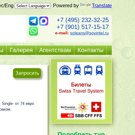
ус/Eng
Powered by
Translate
+7 (495) 232-32-25
+7 (901) 517-15-17
e-mail:
soleans@sovintel.ru
ы
Галерея
Агентствам
Контакты
Запросить
 Single- от 74 евро
раком.
Подобрать тур