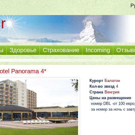
Р
r
ы
Здоровье
Страхование
Incoming
Отзыв
otel Panorama 4*
Курорт
Балатон
Кол-во звезд
4
Страна
Венгрия
Цены на размещение
номер DBL -от 100 евро,
за номер за ночь с завт