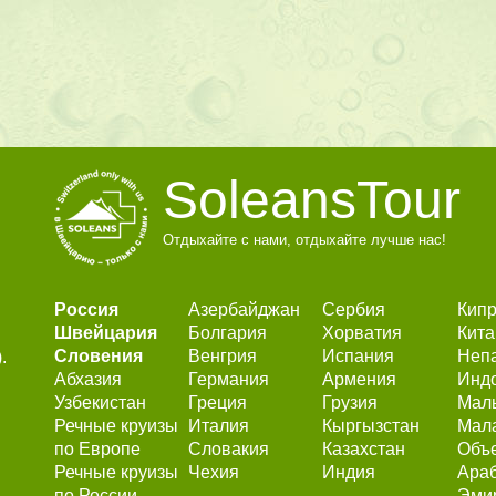
SoleansTour
Отдыхайте с нами, отдыхайте лучше нас!
Россия
Азербайджан
Сербия
Кип
Швейцария
Болгария
Хорватия
Кита
Словения
Венгрия
Испания
Неп
.
Абхазия
Германия
Армения
Инд
Узбекистан
Греция
Грузия
Мал
Речные круизы
Италия
Кыргызстан
Мал
по Европе
Словакия
Казахстан
Объ
Речные круизы
Чехия
Индия
Ара
по России
Эми