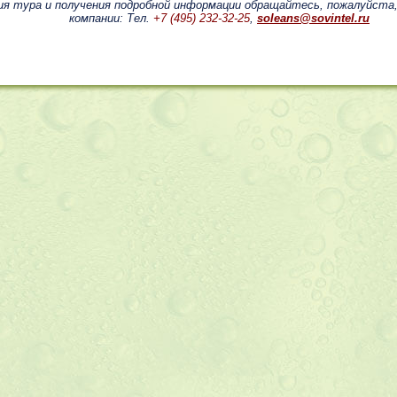
ия тура и получения подробной информации обращайтесь, пожалуйста
компании: Тел.
+7 (495) 232-32-25
,
soleans@sovintel.ru