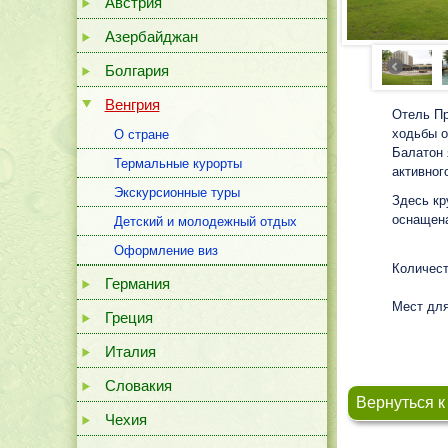
Австрия
Азербайджан
Болгария
Венгрия
Отель Пр
ходьбы о
О стране
Балатон 
Термальные курорты
активног
Экскурсионные туры
Здесь кр
оснащена
Детский и молодежный отдых
Оформление виз
Количест
Германия
Мест для
Греция
Италия
Словакия
Вернуться к
Чехия