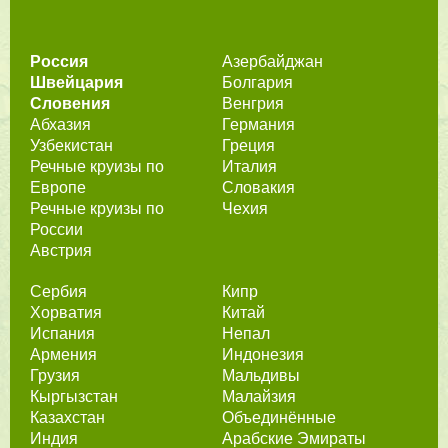
Россия
Азербайджан
Швейцария
Болгария
Словения
Венгрия
Абхазия
Германия
Узбекистан
Греция
Речные круизы по
Италия
Европе
Словакия
Речные круизы по
Чехия
России
Австрия
Сербия
Кипр
Хорватия
Китай
Испания
Непал
Армения
Индонезия
Грузия
Мальдивы
Кыргызстан
Малайзия
Казахстан
Объединённые
Индия
Арабские Эмираты