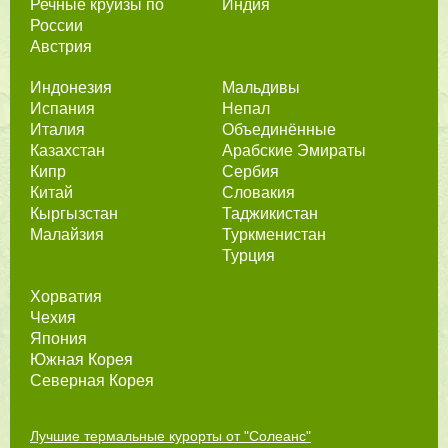
Речные круизы по
Индия
России
Австрия
Индонезия
Мальдивы
Испания
Непал
Италия
Объединённые
Казахстан
Арабские Эмираты
Кипр
Сербия
Китай
Словакия
Кыргызстан
Таджикистан
Малайзия
Туркменистан
Турция
Хорватия
Чехия
Япония
Южная Корея
Северная Корея
Лучшие термальные курорты от "Солеанс"