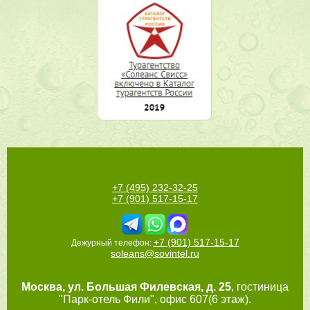
+7 (495) 232-32-25
+7 (901) 517-15-17
+7 (901) 517-15-17
Дежурный телефон:
soleans@sovintel.ru
Москва
,
ул. Большая Филевская, д. 25
, гостиница
"Парк-отель Фили", офис 607(6 этаж).