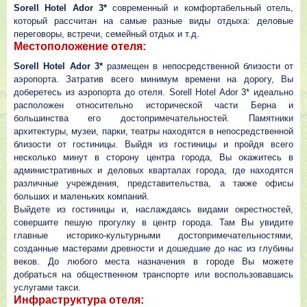
Sorell Hotel Ador 3*
современный и комфортабельный отель,
который рассчитан на самые разные виды отдыха: деловые
переговоры, встречи, семейный отдых и т.д.
Местоположение отеля:
Sorell Hotel Ador 3*
размещен в непосредственной близости от
аэропорта. Затратив всего минимум времени на дорогу, Вы
доберетесь из аэропорта до отеля. Sorell Hotel Ador 3* идеально
расположен относительно исторической части Берна и
большинства его достопримечательностей. Памятники
архитектуры, музеи, парки, театры находятся в непосредственной
близости от гостиницы. Выйдя из гостиницы и пройдя всего
несколько минут в сторону центра города, Вы окажитесь в
административных и деловых кварталах города, где находятся
различные учреждения, представительства, а также офисы
больших и маленьких компаний.
Выйдете из гостиницы и, наслаждаясь видами окрестностей,
совершите пешую прогулку в центр города. Там Вы увидите
главные историко-культурными достопримечательностями,
созданные мастерами древности и дошедшие до нас из глубины
веков. До любого места назначения в городе Вы можете
добраться на общественном транспорте или воспользовавшись
услугами такси.
Инфраструктура отеля: