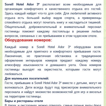
Sorell Hotel Ador 3*
располагает всем необходимым для
организации комфортного и качественного отдыха его гостей.
Здесь каждый найдет что-то для себя. Для любителей активного
отдыха есть большой выбор видов спорта, а приверженцы
спокойного отдыха могут почитать книгу и насладиться тишиной.
Общительный, доброжелательный и внимательный персонал
гостиницы поможет каждому постояльцы в решении любых
вопросов, связанных с их пребыванием в этом чудесном отеле.
Оборудование номеров:
Каждый номер в Sorell Hotel Ador 3* оборудован всем
необходимым для приятного и комфортного пребывания гостя.
Лаконичная, но практичная обстановка и традиционное
оформление интерьеров номеров предают каждому номеру
атмосферу изысканности и домашнего уюта. Окна номеров
гостиницы выходят на окрестности, которыми гости могут
любоваться.
Для маленьких посетителей:
Гости, прибывшие в Sorell Hotel Ador 3* вместе с детьми, могут не
волноваться. Дети всегда будут под присмотром внимательного
персонала и найдут множество возможностей для игр и веселья
на территории гостиницы.
Бары и рестораны отеля
В барах и ресторанах можно отведать самые разные виды блюд