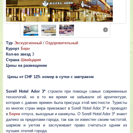
Тур
Экскурсионный
/
Оздоровительный
Курорт
Берн
Кол-во звезд
3
Страна
Швейцария
Цены на размещение
Цeны oт CHF 125- нoмep в cyтки c зaвтpaкoм
Sorell Hotel Ador 3*
строили при помощи самых современных
технологий, но в то же время не забывали об архитектуре,
которая с давних времен была присуща этой местности. Туристы
из многих стран мира приезжают в Sorell Hotel Ador 3* и проводят
в
Берне
отпуск, выходные и каникулы. О Sorell Hotel Ador 3* знают
далеко за пределами города, так как он известен своим чистотой,
шармом и уютом и заслуживает право считаться одним из
лучших отелей города.