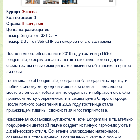
Курорт
Женева
Кол-во звезд
3
Страна
Швейцария
Цены на размещение
номер Single -от 321 CHF,
номер DBL - от 356 CHF за номер за ночь с завтраком
После полного обновления в 2019 году гостиница Hôtel
Longemalle, оформленная в элегантном стиле, готова дарить
своим гостям новые эмоции в эксклюзивной обстановке в центре
Женевы.
Гостиница Hôtel Longemalle, созданная благодаря мастерству и
любви к своему делу одной женевской семьи, — идеальное
место в Женеве, чтобы отлично отдохнуть и набраться сил. Она
привносит нотку современности в самый центр Старого города.
После полного обновления в 2019 году гостиница стала
прибежищем тишины, спокойствия и гостеприимства.
Изысканная обстановка бутик-отеля Hôtel Longemalle в тщательно
подобранной цветовой гамме создает истинную гармонию уюта и
дизайнерского стиля. Сочетание благородных материалов,
освещения в стиле ар-деко и современных картин с особым