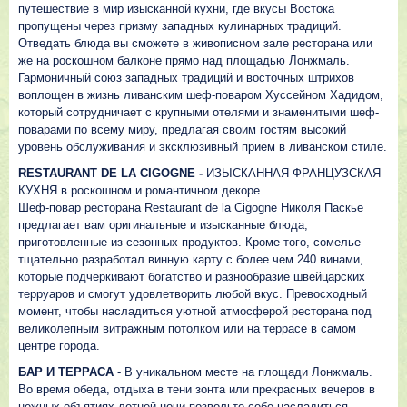
путешествие в мир изысканной кухни, где вкусы Востока
пропущены через призму западных кулинарных традиций.
Отведать блюда вы сможете в живописном зале ресторана или
же на роскошном балконе прямо над площадью Лонжмаль.
Гармоничный союз западных традиций и восточных штрихов
воплощен в жизнь ливанским шеф-поваром Хуссейном Хадидом,
который сотрудничает с крупными отелями и знаменитыми шеф-
поварами по всему миру, предлагая своим гостям высокий
уровень обслуживания и эксклюзивный прием в ливанском стиле.
RESTAURANT DE LA CIGOGNE -
ИЗЫСКАННАЯ ФРАНЦУЗСКАЯ
КУХНЯ в роскошном и романтичном декоре.
Шеф-повар ресторана Restaurant de la Cigogne Николя Паскье
предлагает вам оригинальные и изысканные блюда,
приготовленные из сезонных продуктов. Кроме того, сомелье
тщательно разработал винную карту с более чем 240 винами,
которые подчеркивают богатство и разнообразие швейцарских
терруаров и смогут удовлетворить любой вкус. Превосходный
момент, чтобы насладиться уютной атмосферой ресторана под
великолепным витражным потолком или на террасе в самом
центре города.
БАР И ТЕРРАСА
- В уникальном месте на площади Лонжмаль.
Во время обеда, отдыха в тени зонта или прекрасных вечеров в
нежных объятиях летней ночи позвольте себе насладиться