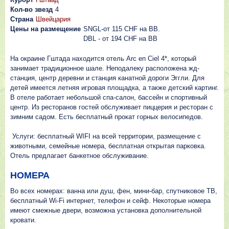
Кол-во звезд
4
Страна
Швейцария
Цены на размещение
SNGL-от 115 CHF на BB.
DBL - от 194 CHF на BB
На окраине Гштада находится отель Arc en Ciel 4*, который
занимает традиционное шале. Неподалеку расположена жд-
станция, центр деревни и станция канатной дороги Эггли. Для
детей имеется летняя игровая площадка, а также детский картинг.
В отеле работает небольшой спа-салон, бассейн и спортивный
центр. Из ресторанов гостей обслуживает пиццерия и ресторан с
зимним садом. Есть бесплатный прокат горных велосипедов.
Услуги: бесплатный WIFI на всей территории, размещение с
животными, семейные номера, бесплатная открытая парковка.
Отель предлагает банкетное обслуживание.
НОМЕРА
Во всех номерах: ванна или душ, фен, мини-бар, спутниковое ТВ,
бесплатный Wi-Fi интернет, телефон и сейф. Некоторые номера
имеют смежные двери, возможна установка дополнительной
кровати.