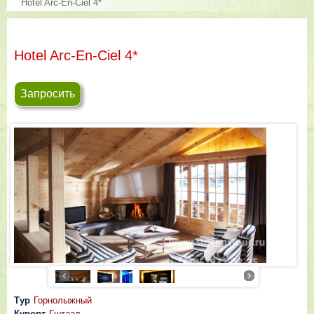
Hotel Arc-En-Ciel 4*
Hotel Arc-En-Ciel 4*
Запросить
Тур
Горнолыжный
Курорт
Гштаад