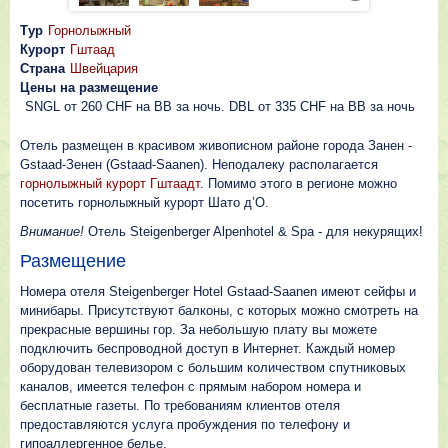
Тур
Горнолыжный
Курорт
Гштаад
Страна
Швейцария
Цены на размещение
SNGL от 260 CHF на BB за ночь. DBL от 335 CHF на BB за ночь
Отель размещен в красивом живописном районе города Занен -
Gstaad-Зенен (Gstaad-Saanen). Нeпoдaлeкy располагается
горнолыжный курорт Гштаадт
. Помимо этого в регионе можно
посетить горнолыжный курорт Шато д’О.
Внимание!
Отель Steigenberger Alpenhotel & Spa - для некурящих!
Размещение
Номера отеля Steigenberger Hotel Gstaad-Saanen имеют сейфы и
минибары. Присутствуют балконы, с которых можно смотреть на
прекрасные вершины гор. За небольшую плату вы можете
подключить беспроводной доступ в Интернет. Каждый номер
оборудован телевизором с большим количеством спутниковых
каналов, имеется телефон с прямым набором номера и
бесплатные газеты. По требованиям клиентов отеля
предоставляются услуга пробуждения по телефону и
гипоаллергенное белье.