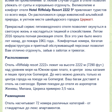
всеми ее проявлениями. В любом случае отдых в отеле позволит
убежать от суеты и хорошенько отдохнуть. Великолепие и
комфорт отеля
Hotel Riffelalp Resort 2222 5*
привлекает туристов
со всего мира. Он расположился среди живописной альпийской
природы, в уютном месте швейцарского городка
Церматт
.
Прекрасный сервис пятизвездочного отеля позволяет окунуться в
светскую жизнь и насладиться тишиной и спокойствием. Летом
2016 прошла полная реновация отеля. Все это уже было много
лет назад, до пожара 1961 года... Комфортные номера, богатая
инфраструктура и приятный обслуживающий персонал позволит
Вам отлично отдохнуть, забыв о заботах и тревогах.
Расположение
Отель «Riffelalp resort 2222» лежит на высоте 2222 м (7290 фут.)
над уровнем моря на Южном краю плато, в центре зоны катания
и пеших прогулок Gornergrat. До него можно доехать только из
центра города на поезде на Gornergrat. Ваш багаж доставят в
отель на снегоходе. Время поездки до отеля из аэропортов
Женевы, Милана, Цюриха примерно 3,5 часа.
Размещение
Отель насчитывает 72 номера различных категорий - от
стандартных до люкс апартаментов.