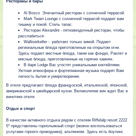
Рестораны и бары
Al Bosco Элегантный ресторан с солнечной террасой.
Mark Twain Lounge с солнечной террасой подарит вам
тишину и покой. Стиль тапас.
Ресторан Alexandre - пятизвездочный ресторан, чтобы
расслабиться.
Walliserkeller - работает только зимой. Подают
региональные блюда приготовленые на открытом огне.
Здесь подают местные блюда, такие как фондю, Раклет и
мясные блюда, приготовленные на горячих камнях.
В баре Lodge Вас угостят уникальными коктейлями.
Уютная атмосфера и фортепианная музыка подарят Вам
легкость бытия и умиротворение.
В отеле предлагают блюда французской, итальянской, японской,
американской и швейцарской кухни. Великолепие вин ждет Вас в
винотеке отеля.
Отдых и спорт
В качестве активного отдыха рядом с отелем Riffelalp resort 2222
5* представлены горнолыжный спорт (можно воспользоваться
услугами горного проводника), альпинизм. Здесь есть боулинг,