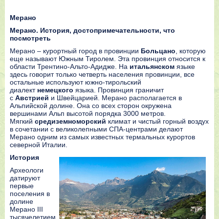
Мерано
Мерано. История, достопримечательности, что
посмотреть
Мерано – курортный город в провинции
Больцано
, которую
еще называют Южным Тиролем. Эта провинция относится к
области Трентино-Альто-Адидже. На
итальянском
языке
здесь говорит только четверть населения провинции, все
остальные используют южно-тирольский
диалект
немецкого
языка. Провинция граничит
с
Австрией
и Швейцарией. Мерано располагается в
Альпийской долине. Она со всех сторон окружена
вершинами Альп высотой порядка 3000 метров.
Мягкий
средиземноморский
климат и чистый горный воздух
в сочетании с великолепными СПА-центрами делают
Мерано одним из самых известных термальных курортов
северной Италии.
История
Археологи
датируют
первые
поселения в
долине
Мерано III
тысячелетием