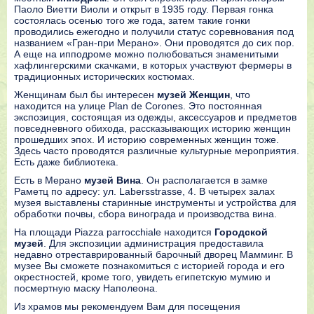
Паоло Виетти Виоли и открыт в 1935 году. Первая гонка
состоялась осенью того же года, затем такие гонки
проводились ежегодно и получили статус соревнования под
названием «Гран-при Мерано». Они проводятся до сих пор.
А еще на ипподроме можно полюбоваться знаменитыми
хафлингерскими скачками, в которых участвуют фермеры в
традиционных исторических костюмах.
Женщинам был бы интересен
музей Женщин
, что
находится на улице Plan de Corones. Это постоянная
экспозиция, состоящая из одежды, аксессуаров и предметов
повседневного обихода, рассказывающих историю женщин
прошедших эпох. И историю современных женщин тоже.
Здесь часто проводятся различные культурные мероприятия.
Есть даже библиотека.
Есть в Мерано
музей Вина
. Он располагается в замке
Раметц по адресу: ул. Labersstrasse, 4. В четырех залах
музея выставлены старинные инструменты и устройства для
обработки почвы, сбора винограда и производства вина.
На площади Piazza parrocchiale находится
Городской
музей
. Для экспозиции администрация предоставила
недавно отреставрированный барочный дворец Мамминг. В
музее Вы сможете познакомиться с историей города и его
окрестностей, кроме того, увидеть египетскую мумию и
посмертную маску Наполеона.
Из храмов мы рекомендуем Вам для посещения