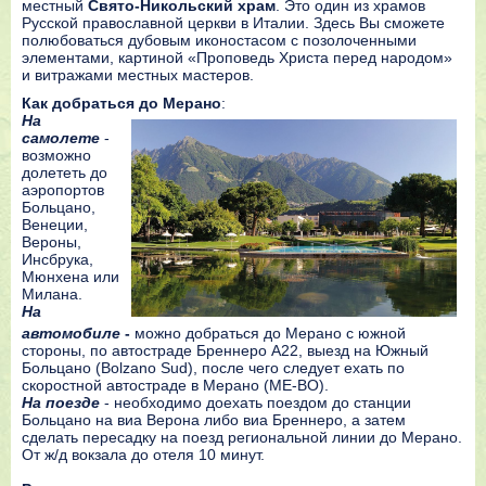
местный
Свято-Никольский храм
. Это один из храмов
Русской православной церкви в Италии. Здесь Вы сможете
полюбоваться дубовым иконостасом с позолоченными
элементами, картиной «Проповедь Христа перед народом»
и витражами местных мастеров.
Как добраться до Мерано
:
На
самолете
-
возможно
долететь до
аэропортов
Больцано,
Венеции,
Вероны,
Инсбрука,
Мюнхена или
Милана.
На
автомобиле
-
можно добраться до Мерано с южной
стороны, по автостраде Бреннеро A22, выезд на Южный
Больцано (Bolzano Sud), после чего следует ехать по
скоростной автостраде в Мерано (ME-BO).
На поезде
- необходимо доехать поездом до станции
Больцано на виа Верона либо виа Бреннеро, а затем
сделать пересадку на поезд региональной линии до Мерано.
От ж/д вокзала до отеля 10 минут.