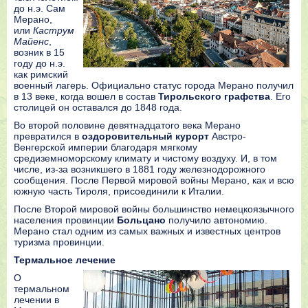
до н.э. Сам
Мерано,
или
Каструм
Майенс
,
возник в 15
году до н.э.
как римский
военный лагерь. Официально статус города Мерано получил
в 13 веке, когда вошел в состав
Тирольского графства
. Его
столицей он оставался до 1848 года.
Во второй половине девятнадцатого века Мерано
превратился в
оздоровительный курорт
Австро-
Венгерской империи благодаря мягкому
средиземноморскому климату и чистому воздуху. И, в том
числе, из-за возникшего в 1881 году железнодорожного
сообщения. После Первой мировой войны Мерано, как и всю
южную часть Тироля, присоединили к Италии.
После Второй мировой войны большинство немецкоязычного
населения провинции
Больцано
получило автономию.
Мерано стал одним из самых важных и известных центров
туризма провинции.
Термальное лечение
О
термальном
лечении в