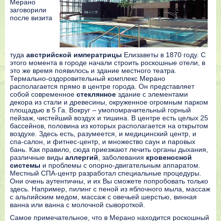
Мерано
заговорили
после визита
туда
австрийской императрицы
Елизаветы в 1870 году. С
этого момента в городе начали строить роскошные отели, в
это же время появилось и здание местного театра.
Термально-оздоровительный комплекс Мерано
располагается прямо в центре города. Он представляет
собой современное
стеклянное
здание с элементами
декора из стали и древесины, окруженное огромным парком
площадью в 5 Га. Вокруг – умопомрачительный горный
пейзаж, чистейший воздух и тишина. В центре есть целых 25
бассейнов, половина из которых располагается на открытом
воздухе. Здесь есть, разумеется, и медицинский центр, и
спа-салон, и фитнес-центр, и множество саун и паровых
бань. Как правило, сюда приезжают лечить органы дыхания,
различные виды
аллергий
, заболевания
кровеносной
системы
и проблемы с опорно-двигательным аппаратом.
Местный СПА-центр разработал специальные процедуры.
Они очень аутентичны, и их Вы сможете попробовать только
здесь. Например, пилинг с пеной из яблочного мыла, массаж
с альпийским медом, массаж с овечьей шерстью, винная
ванна или ванна с молочной сывороткой.
Самое примечательное, что в Мерано находится роскошный