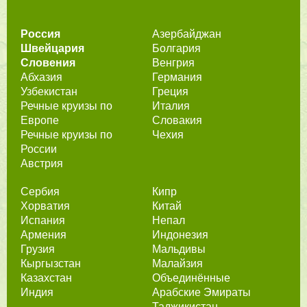
Россия
Азербайджан
Швейцария
Болгария
Словения
Венгрия
Абхазия
Германия
Узбекистан
Греция
Речные круизы по
Италия
Европе
Словакия
Речные круизы по
Чехия
России
Австрия
Сербия
Кипр
Хорватия
Китай
Испания
Непал
Армения
Индонезия
Грузия
Мальдивы
Кыргызстан
Малайзия
Казахстан
Объединённые
Индия
Арабские Эмираты
Таджикистан