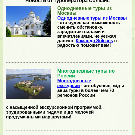
Новости от туроператора Солеанс
Однодневные туры из
Москвы
Однодневные туры из Москвы
- это чудесная возможность
сменить обстановку,
зарядиться силами и
впечатлениями, не уезжая
далеко.
Команда Soleans
с
радостью поможет вам!
Многодневные туры по
России
Многодневные
экскурсии
- автобусные, ж/д и
авиа туры в более чем 70
регионов России
с насыщенной экскурсионной программой,
эрудированными гидами и до мелочей
продуманными маршрутами!