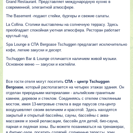
Grand Restaurant. Представляет международную кухню в
современной, элегантной атмосфере.
The Basement -подают стейки, бургеры и свежие салаты.
La Collina. Столики выставлены на солнечную террасу. Здесь
преобладает спокойная уютная атмосфера. Ресторан работает
круглый год.
Spa Lounge в СПА Bergoase Tschuggen предлагает исключительно
кофе, легкие закуски и десерт.
Tschuggen Bar & Lounge отличается наличием живой музыки.
Основное меню — закуски и коктейли.
Все гости отеля могут посетить
СПА – центр Tschuggen
Bergoase
, который располагается на четырех этажах здания. Он
отделан природными материалами - альпийским гранитным
камнем, деревом и стеклом. Соединяясь с отелем стеклянным
мостом, имея 13-метровые стекла в виде парусов спа-центр
воодушевляет своим величием и красотой. Здесь находятся
закрытый и открытый бассейны, сауны, бассейны с аква-
массажем и зоной релаксации, бассейн для детей, био-сауна,
парная и ледяная зоны. Вы можете позаниматься на тренажерах,
в фитнес-зале, посетить солярий, солнечные терассы, зону