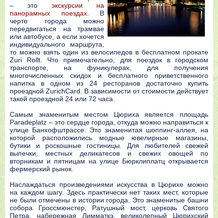
– это
экскурсии на
панорамных поездах
. В
черте города можно
передвигаться на трамвае
или автобусе, а если хочется
индивидуального маршрута,
то можно взять один из велосипедов в бесплатном прокате
Zuri Rollt. Что примечательно, для поездок в городском
транспорте, на фуникулерах, для получения
многочисленных скидок и бесплатного приветственного
напитка в одном из 24 ресторанов достаточно купить
проездной ZurichCard. В зависимости от стоимости действует
такой проездной 24 или 72 часа.
Самым знаменитым местом Цюриха является площадь
Paradeplatz – это сердце города, откуда можно направиться к
улице Банхофштрассе. Это знаменитая шоппинг-аллея, на
которой расположились модные ювелирные магазины,
бутики и роскошные гостиницы. Для любителей свежей
выпечки, местных деликатесов и свежих овощей по
вторникам и пятницам на улице Бюрклиплатц открывается
фермерский рынок.
Наслаждаться произведениями искусства в Цюрихе можно
на каждом шагу. Здесь практически нет таких мест, которые
не были отмечены в истории города. Это знаменитые башни
собора Гроссмюнстер, Ратушный мост, церковь Святого
Петра, набережная Лимматкэ, великолепный Цюрихский