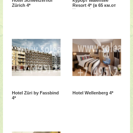
Hotel Schweizerhof
Курорт Walensee
Zürich 4*
Resort 4* (в 65 км.от
Цюриха)
Hotel Züri by Fassbind
Hotel Wellenberg 4*
4*